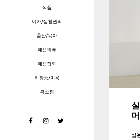
식품
여가/생활편의
출산/육아
패션의류
패션잡화
화장품/미용
홈쇼핑
실
머
실