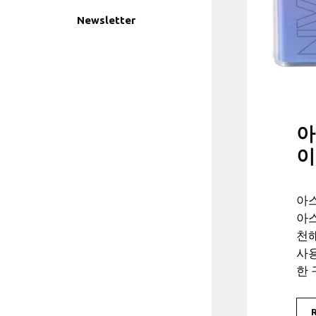
Newsletter
아
이
아
아
천
사
한 