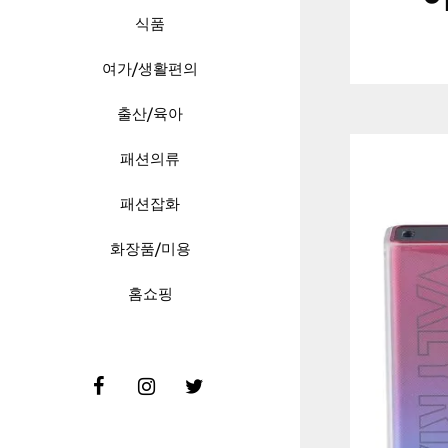
식품
여가/생활편의
출산/육아
패션의류
패션잡화
화장품/미용
홈쇼핑