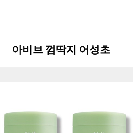
아비브 껌딱지 어성초