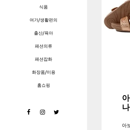
식품
여가/생활편의
출산/육아
패션의류
패션잡화
화장품/미용
홈쇼핑
아
나
아보