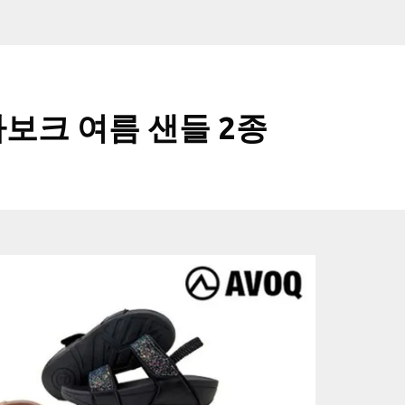
보크 여름 샌들 2종