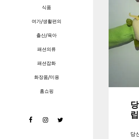
식품
여가/생활편의
출산/육아
패션의류
패션잡화
화장품/미용
홈쇼핑
당
립
당