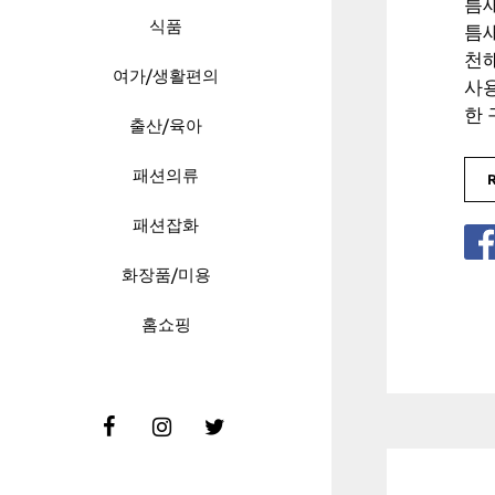
틈
식품
틈
천
여가/생활편의
사
한 
출산/육아
패션의류
패션잡화
화장품/미용
홈쇼핑