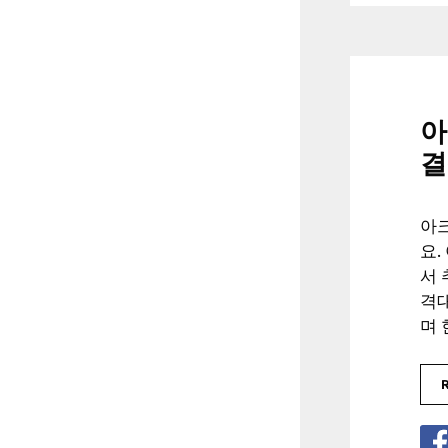
아
결
아
요.
서
격대
며 