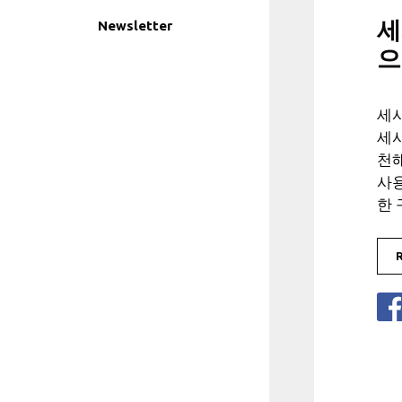
세
Newsletter
으
세
세
천
사
한 