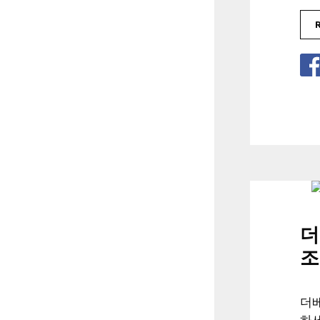
더
조
더
하세