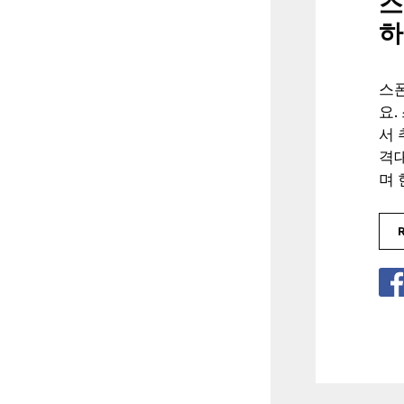
스
하
스
요.
서
격대
며 