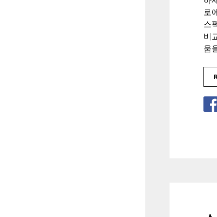
로
스펙
비교
움을