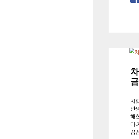
차
금
차
안
해
다.
꼼