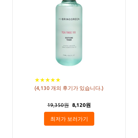
★
★
★
★
★
★
★
★
★
★
(
4,130
개의 후기가 있습니다.)
19,350원
8,120원
최저가 보러가기