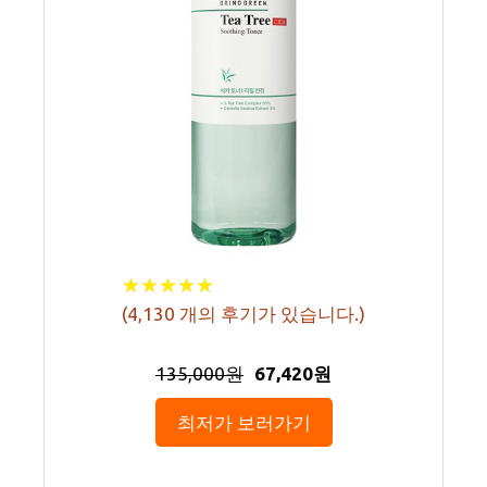
★
★
★
★
★
★
★
★
★
★
(
4,130
개의 후기가 있습니다.)
135,000원
67,420원
최저가 보러가기