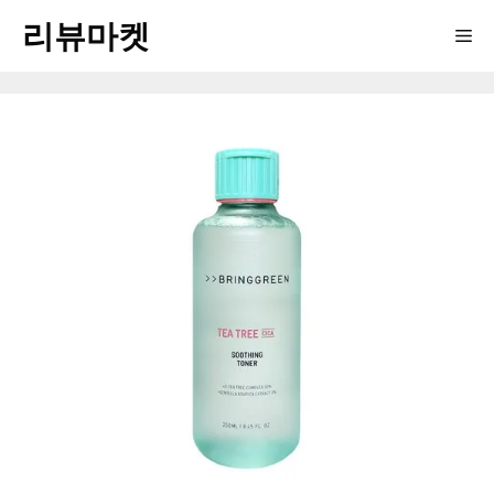
Skip
리뷰마켓
Me
to
content