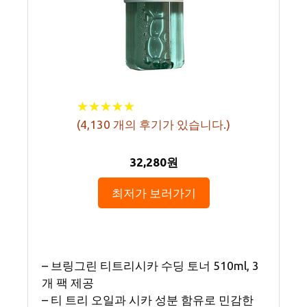
★
★
★
★
★
★
★
★
★
★
(
4,130
개의 후기가 있습니다.)
32,280원
최저가 보러가기
– 브링그린 티트리시카 수딩 토너 510ml, 3
개 팩 제공
– 티 트리 오일과 시카 성분 함유로 민감한