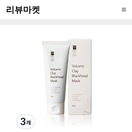
Skip
리뷰마켓
Me
to
content