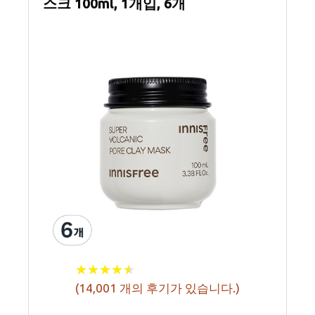
스크 100ml, 1개입, 6개
★
★
★
★
★
★
★
★
★
★
(
14,001
개의 후기가 있습니다.)