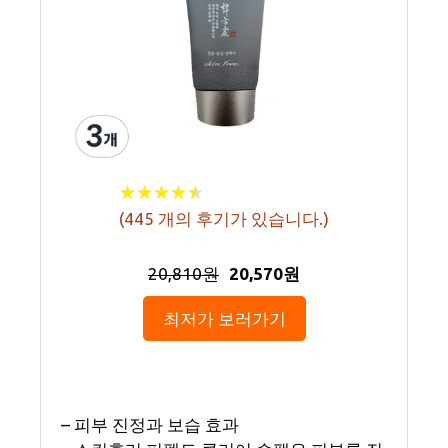
★
★
★
★
★
★
★
★
★
★
(
445
개의 후기가 있습니다.)
20,810원
20,570원
최저가 보러가기
– 피부 진정과 보습 효과