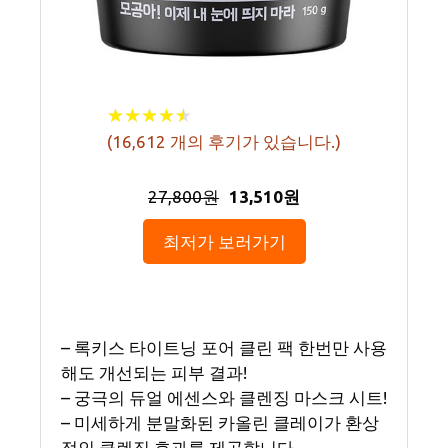
★
★
★
★
★
★
★
★
★
★
(
16,612
개의 후기가 있습니다.)
27,800원
13,510원
최저가 보러가기
– 록키스 타이트닝 포어 클린 팩 한번만 사용
해도 개선되는 피부 결과!
– 궁극의 듀얼 에센스와 클렌징 마스크 시트!
– 미세하게 분말화된 카올린 클레이가 환상
적인 클렌징 효과를 제공합니다.