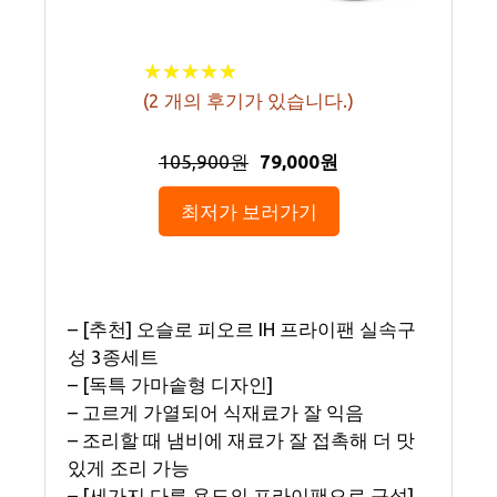
★
★
★
★
★
★
★
★
★
★
(
2
개의 후기가 있습니다.)
105,900원
79,000원
최저가 보러가기
– [추천] 오슬로 피오르 IH 프라이팬 실속구
성 3종세트
– [독특 가마솥형 디자인]
– 고르게 가열되어 식재료가 잘 익음
– 조리할 때 냄비에 재료가 잘 접촉해 더 맛
있게 조리 가능
– [세가지 다른 용도의 프라이팬으로 구성]