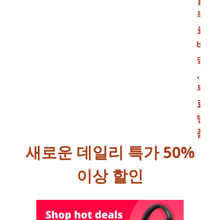
일
무
료
배
송
,
무
료
반
품
새로운 데일리 특가 50%
이상 할인