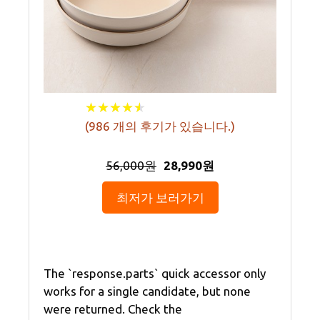
★
★
★
★
★
★
★
★
★
★
(
986
개의 후기가 있습니다.)
56,000원
28,990원
최저가 보러가기
The `response.parts` quick accessor only
works for a single candidate, but none
were returned. Check the