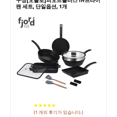
구성[오슬로]피오르플러스 IH프라이
팬 세트, 단일옵션, 1개
★
★
★
★
★
★
★
★
★
★
(
1
개의 후기가 있습니다.)