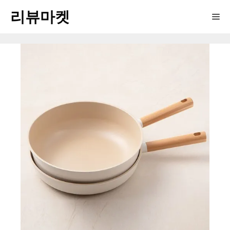
Skip
리뷰마켓
Me
to
content