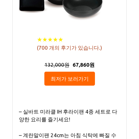
★
★
★
★
★
★
★
★
★
★
(
700
개의 후기가 있습니다.)
132,000원
67,860원
최저가 보러가기
– 실바트 미라클 IH 후라이팬 4종 세트로 다
양한 요리를 즐기세요!
– 계란말이팬 24cm는 아침 식탁에 빠질 수