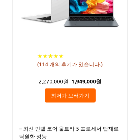
★
★
★
★
★
★
★
★
★
★
(
114
개의 후기가 있습니다.)
2,270,000원
1,949,000원
최저가 보러가기
– 최신 인텔 코어 울트라 5 프로세서 탑재로
탁월한 성능