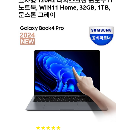
고사양 120Hz 터치스크린 윈도우11
노트북, WIN11 Home, 32GB, 1TB,
문스톤 그레이
★
★
★
★
★
★
★
★
★
★