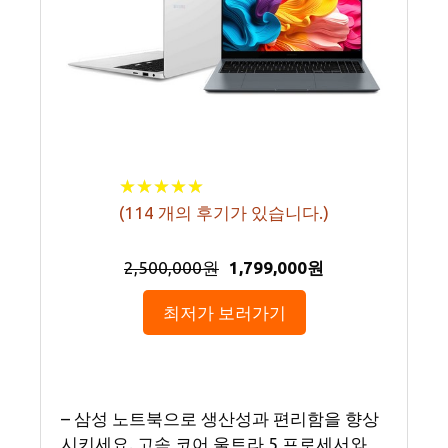
★
★
★
★
★
★
★
★
★
★
(
114
개의 후기가 있습니다.)
2,500,000원
1,799,000원
최저가 보러가기
– 삼성 노트북으로 생산성과 편리함을 향상
시키세요. 고속 코어 울트라 5 프로세서와