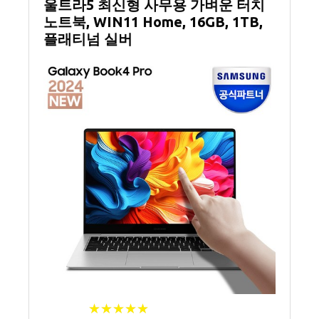
울트라5 최신형 사무용 가벼운 터치
노트북, WIN11 Home, 16GB, 1TB,
플래티넘 실버
★
★
★
★
★
★
★
★
★
★