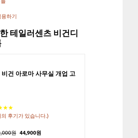
법들
적용하기
한 테일러센츠 비건디
록
어 비건 아로마 사무실 개업 고
★
★
★
★
★
★
의 후기가 있습니다.)
9,000원
44,900원