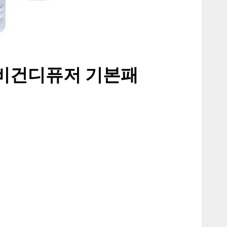
 비건디퓨저 기본패