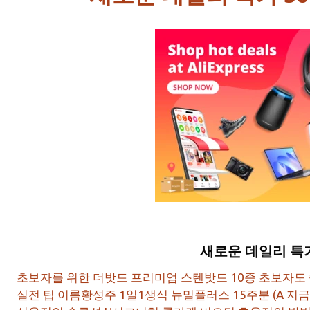
새로운 데일리 특
초보자를 위한 더밧드 프리미엄 스텐밧드 10종 초보자도
실전 팁 이롬황성주 1일1생식 뉴밀플러스 15주분 (A 지