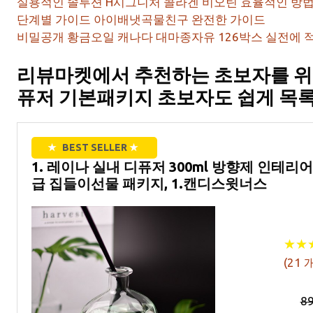
실용적인 솔루션 H시그니처 콜라겐 비오틴 효율적인 방
단계별 가이드 아이배냇곡물친구 완전한 가이드
비밀공개 황금오일 캐나다 대마종자유 126박스 실전에 
리뷰마켓에서 추천하는 초보자를 위
퓨저 기본패키지 초보자도 쉽게 목
★
BEST SELLER
★
1. 레이나 실내 디퓨저 300ml 방향제 인테리
급 집들이선물 패키지, 1.캔디스윗너스
★
★
★
★
(
21
개
8