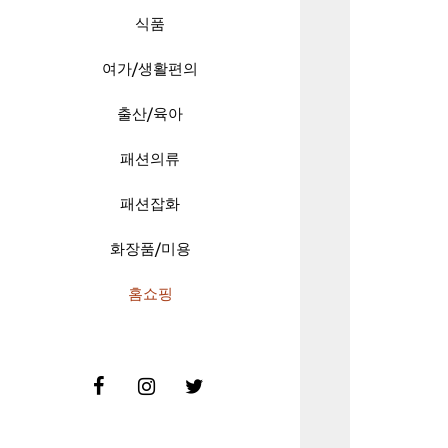
식품
여가/생활편의
출산/육아
패션의류
패션잡화
화장품/미용
홈쇼핑