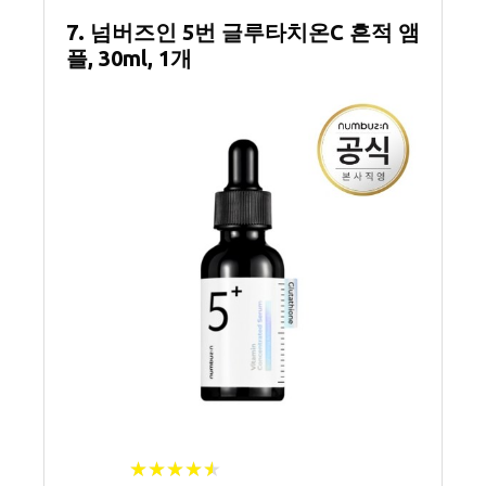
7. 넘버즈인 5번 글루타치온C 흔적 앰
플, 30ml, 1개
★
★
★
★
★
★
★
★
★
★