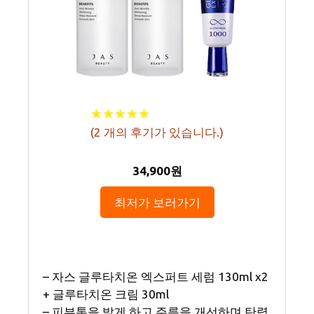
★
★
★
★
★
★
★
★
★
★
(
2
개의 후기가 있습니다.)
34,900원
최저가 보러가기
– 자스 글루타치온 엑스퍼트 세럼 130ml x2
+ 글루타치온 크림 30ml
– 피부톤을 밝게 하고 주름을 개선하며 탄력