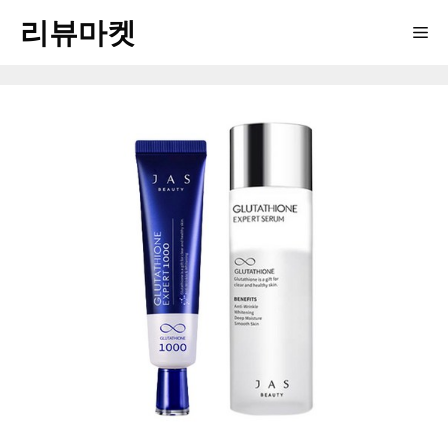
Skip
리뷰마켓
Me
to
content