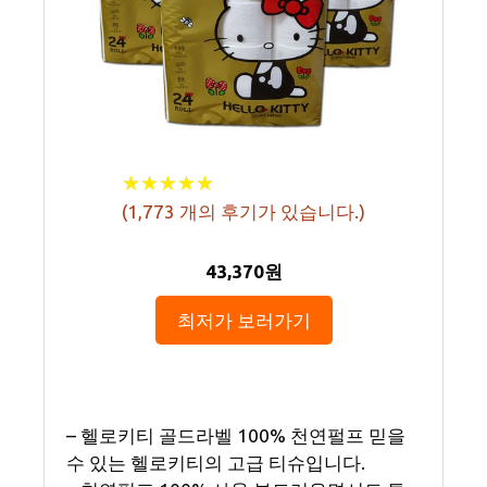
★
★
★
★
★
★
★
★
★
★
(
1,773
개의 후기가 있습니다.)
43,370원
최저가 보러가기
– 헬로키티 골드라벨 100% 천연펄프 믿을
수 있는 헬로키티의 고급 티슈입니다.