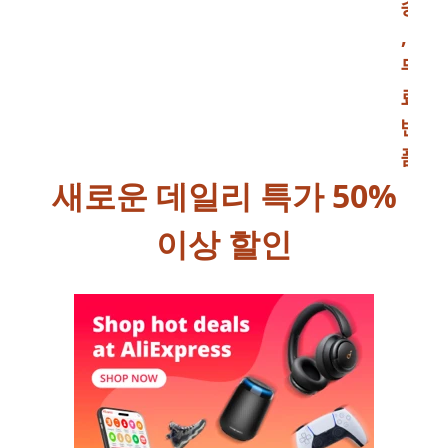
송
,
무
료
반
품
새로운 데일리 특가 50%
이상 할인