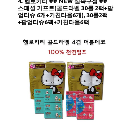
4. 헬로키티 ## NEW 실속구성 ##
스페셜 기프트(골드라벨 30롤 2팩+팝
업티슈 6개+키친타올6개), 30롤2팩
+팝업티슈6팩+키친타올6팩