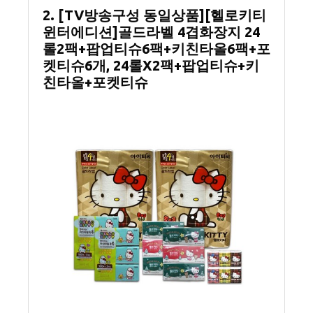
2. [TV방송구성 동일상품][헬로키티
윈터에디션]골드라벨 4겹화장지 24
롤2팩+팝업티슈6팩+키친타올6팩+포
켓티슈6개, 24롤X2팩+팝업티슈+키
친타올+포켓티슈