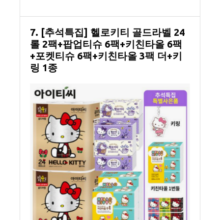
7. [추석특집] 헬로키티 골드라벨 24
롤 2팩+팝업티슈 6팩+키친타올 6팩
+포켓티슈 6팩+키친타올 3팩 더+키
링 1종