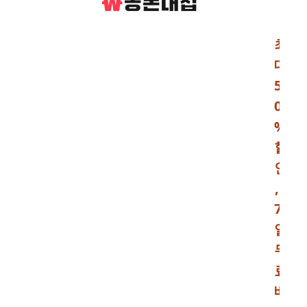
최
대
5
0
%
할
인
,
7
일
무
료
배