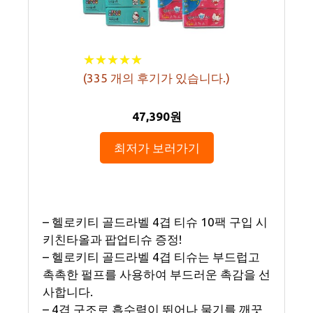
★
★
★
★
★
★
★
★
★
★
(
335
개의 후기가 있습니다.)
47,390원
최저가 보러가기
– 헬로키티 골드라벨 4겹 티슈 10팩 구입 시
키친타올과 팝업티슈 증정!
– 헬로키티 골드라벨 4겹 티슈는 부드럽고
촉촉한 펄프를 사용하여 부드러운 촉감을 선
사합니다.
– 4겹 구조로 흡수력이 뛰어나 물기를 깨끗