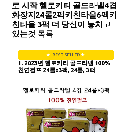
로 시작 헬로키티 골드라벨4겹
화장지24롤2팩키친타올6팩키
친타올 3팩 더 당신이 놓치고
있는것 목록
★
BEST SELLER
★
1. 2023년 헬로키티 골드라벨 100%
천연펄프 24롤x3팩, 24롤, 3팩