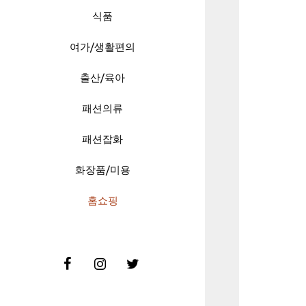
식품
여가/생활편의
출산/육아
패션의류
패션잡화
화장품/미용
홈쇼핑