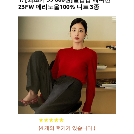
23FW 메리노울100% 니트 3종
★
★
★
★
★
★
★
★
★
★
(
4
개의 후기가 있습니다.)