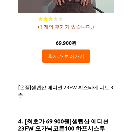
★
★
★
★
★
★
★
★
★
★
(
1
개의 후기가 있습니다.)
69,900원
최저가 보러가기
[온플]셀렙샵 에디션 23FW 뷔스티에 니트 3
종
4. [최초가 69 900원]셀렙샵 에디션
23FW 오가닉코튼100 하프시스루