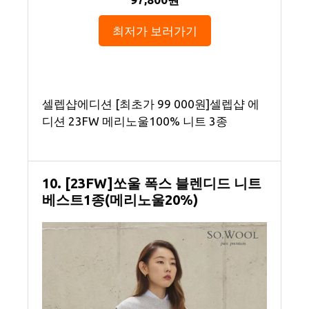
최저가 보러가기
셀렙샵에디션 [최초가 99 000원]셀렙샵 에
디션 23FW 메리노울100% 니트 3종
10. [23FW]쏘울 폭스 블렌디드 니트
베스트1종(메리노울20%)