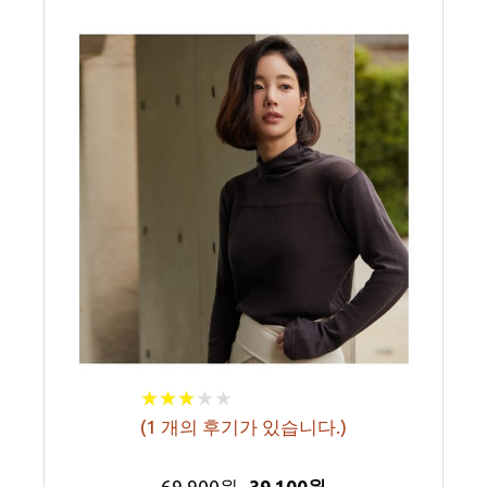
★
★
★
★
★
★
★
★
★
★
(
1
개의 후기가 있습니다.)
69,900원
39,100원