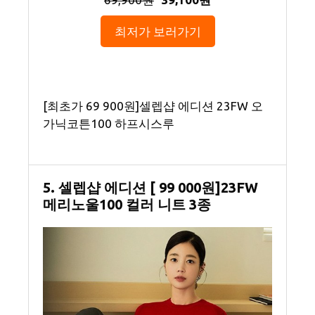
최저가 보러가기
[최초가 69 900원]셀렙샵 에디션 23FW 오
가닉코튼100 하프시스루
5. 셀렙샵 에디션 [ 99 000원]23FW
메리노울100 컬러 니트 3종