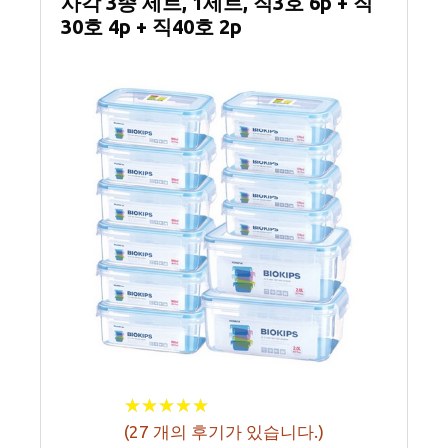
사각 3종 세트, 1세트, 직3호 6p + 직
30호 4p + 직40호 2p
★
★
★
★
★
★
★
★
★
★
(
27
개의 후기가 있습니다.)