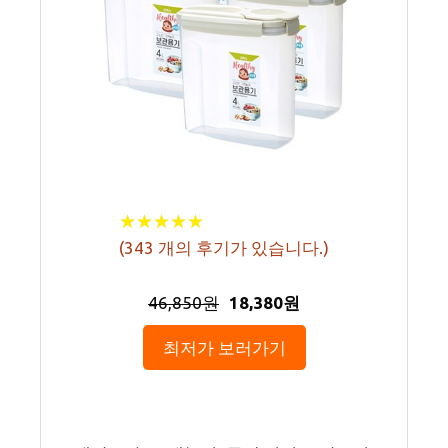
★
★
★
★
★
★
★
★
★
★
(
343
개의 후기가 있습니다.)
46,850원
18,380원
최저가 보러가기