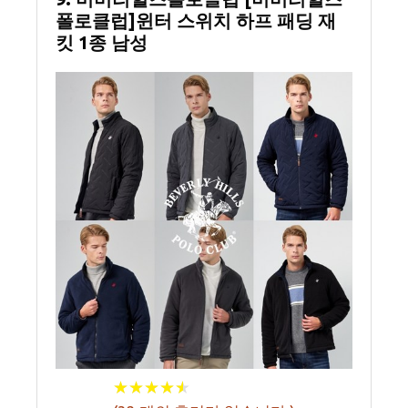
폴로클럽]윈터 스위치 하프 패딩 재
킷 1종 남성
★
★
★
★
★
★
★
★
★
★