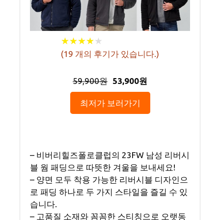
★
★
★
★
★
★
★
★
★
★
(
19
개의 후기가 있습니다.)
59,900원
53,900원
최저가 보러가기
– 비버리힐즈폴로클럽의 23FW 남성 리버시
블 웜 패딩으로 따뜻한 겨울을 보내세요!
– 양면 모두 착용 가능한 리버시블 디자인으
로 패딩 하나로 두 가지 스타일을 즐길 수 있
습니다.
– 고품질 소재와 꼼꼼한 스티칭으로 오랫동