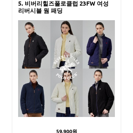
5. 비버리힐즈폴로클럽 23FW 여성
리버시블 웜 패딩
59,900원