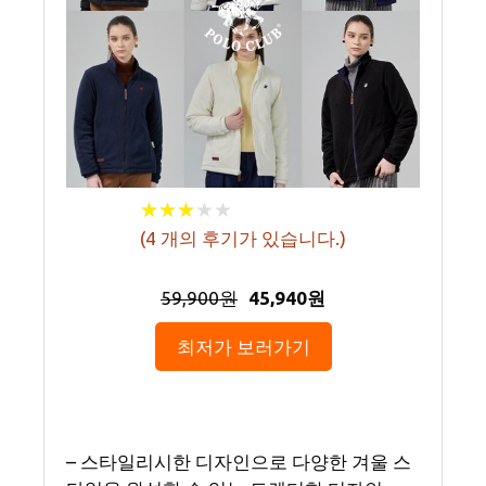
★
★
★
★
★
★
★
★
★
★
(
4
개의 후기가 있습니다.)
59,900원
45,940원
최저가 보러가기
– 스타일리시한 디자인으로 다양한 겨울 스