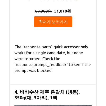
69,900원
51,070원
최저가 보러가기
The `response.parts` quick accessor only
works for a single candidate, but none
were returned. Check the
`response.prompt_feedback` to see if the
prompt was blocked.
4. 비비수산 제주 은갈치 (냉동),
550g(대, 3마리), 1팩