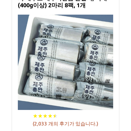
(400g이상) 2마리 8팩, 1개
★
★
★
★
★
★
★
★
★
★
(
2,033
개의 후기가 있습니다.)