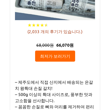
★
★
★
★
★
★
★
★
★
★
(
2,033
개의 후기가 있습니다.)
68,000원
66,070원
최저가 보러가기
– 제주도에서 직접 산지에서 배송되는 은갈
치 왕특대 손질 갈치!
– 500g 이상의 특대 사이즈로, 풍부한 맛과
고소함을 선사합니다.
– 꼼꼼한 손질로 뼈와 머리를 제거하여 편리