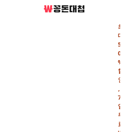
최
대
5
0
%
할
인
,
7
일
무
료