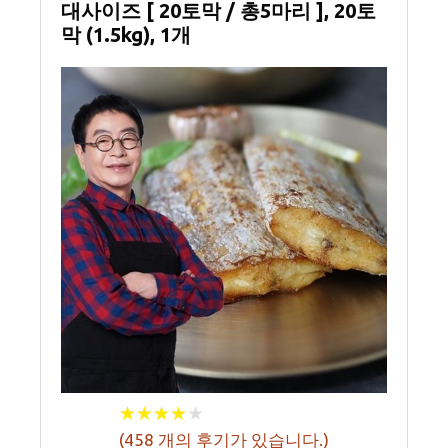
대사이즈 [ 20토막 / 총5마리 ], 20토
막 (1.5kg), 1개
★
★
★
★
★
★
★
★
★
★
(
458
개의 후기가 있습니다.)