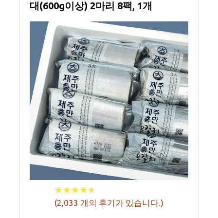
대(600g이상) 2마리 8팩, 1개
★
★
★
★
★
★
★
★
★
★
(
2,033
개의 후기가 있습니다.)