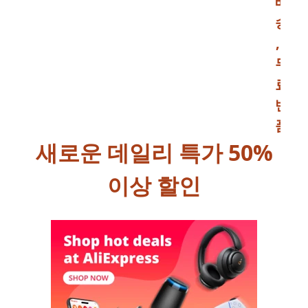
배
송
,
무
료
반
품
새로운 데일리 특가 50%
이상 할인