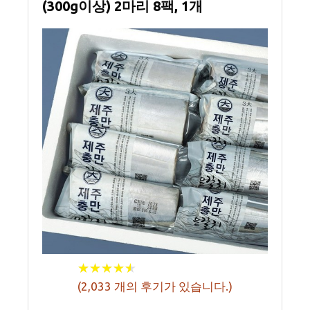
(300g이상) 2마리 8팩, 1개
★
★
★
★
★
★
★
★
★
★
(
2,033
개의 후기가 있습니다.)