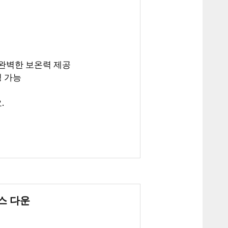
 완벽한 보온력 제공
링 가능
.
구스 다운