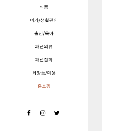
식품
여가/생활편의
출산/육아
패션의류
패션잡화
화장품/미용
홈쇼핑