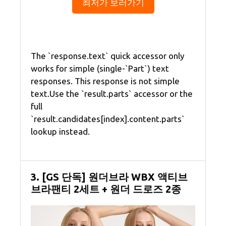
최저가 보러가기
The `response.text` quick accessor only
works for simple (single-`Part`) text
responses. This response is not simple
text.Use the `result.parts` accessor or the
full
`result.candidates[index].content.parts`
lookup instead.
3. [GS 단독] 원더브라 WBX 액티브
브라팬티 2세트 + 원더 드로즈 2종