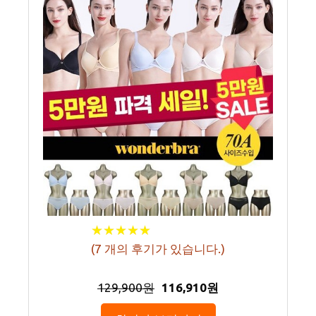
★
★
★
★
★
★
★
★
★
★
(
7
개의 후기가 있습니다.)
129,900원
116,910원