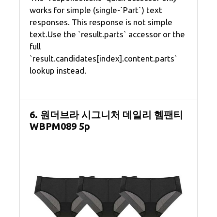
works for simple (single-`Part`) text
responses. This response is not simple
text.Use the `result.parts` accessor or the
full
`result.candidates[index].content.parts`
lookup instead.
6. 원더브라 시그니처 데일리 헴팬티
WBPM089 5p