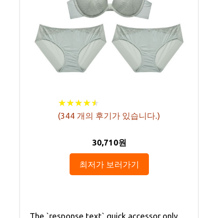
★
★
★
★
★
★
★
★
★
★
(
344
개의 후기가 있습니다.)
30,710원
최저가 보러가기
The `response.text` quick accessor only