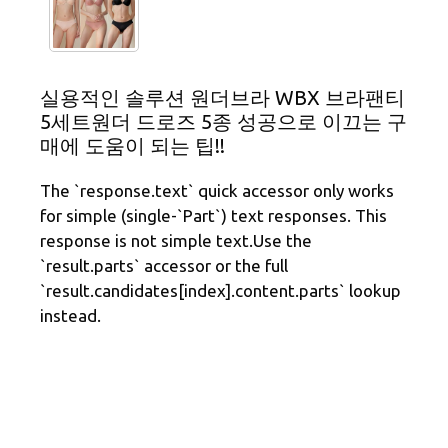
실용적인 솔루션 원더브라 WBX 브라팬티
5세트원더 드로즈 5종 성공으로 이끄는 구
매에 도움이 되는 팁!!
The `response.text` quick accessor only works
for simple (single-`Part`) text responses. This
response is not simple text.Use the
`result.parts` accessor or the full
`result.candidates[index].content.parts` lookup
instead.