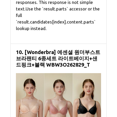
responses. This response is not simple
text.Use the `result.parts` accessor or the
full
`result.candidates[index].content.parts`
lookup instead.
10. [Wonderbra] 에센셜 원더부스트
브라팬티 6종세트 라이트베이지+샌
드핑크+블랙 WBW3O262829_T