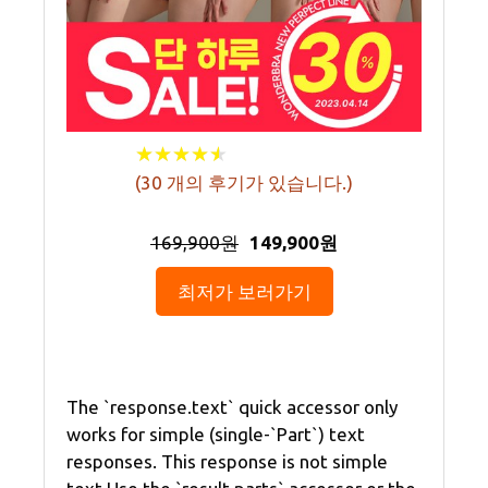
★
★
★
★
★
★
★
★
★
★
(
30
개의 후기가 있습니다.)
169,900원
149,900원
최저가 보러가기
The `response.text` quick accessor only
works for simple (single-`Part`) text
responses. This response is not simple