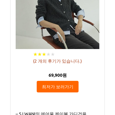
★
★
★
★
★
★
★
★
★
★
(
2
개의 후기가 있습니다.)
69,900원
최저가 보러가기
– SJ WANI의 에어울 케이블 가디건을