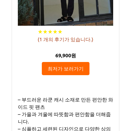
★
★
★
★
★
★
★
★
★
★
(
1
개의 후기가 있습니다.)
69,900원
최저가 보러가기
– 부드러운 라쿤 캐시 소재로 만든 편안한 와
이드 핏 팬츠
– 가을과 겨울에 따뜻함과 편안함을 더해줍
니다.
– 심플하고 세련된 디자인으로 다양한 상의