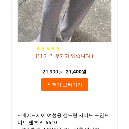
★
★
★
★
★
★
★
★
★
★
(
11
개의 후기가 있습니다.)
21,900원
21,400원
최저가 보러가기
– 메이드제이 여성용 샌드린 사이드 포인트
니트 팬츠 PT6610