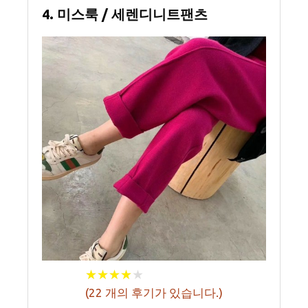
4. 미스룩 / 세렌디니트팬츠
★
★
★
★
★
★
★
★
★
★
(
22
개의 후기가 있습니다.)