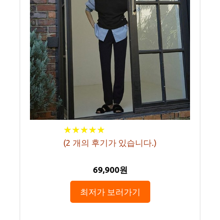
★
★
★
★
★
★
★
★
★
★
(
2
개의 후기가 있습니다.)
69,900원
최저가 보러가기