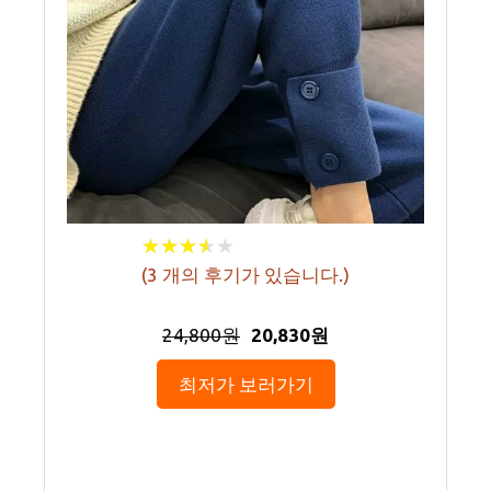
★
★
★
★
★
★
★
★
★
★
(
3
개의 후기가 있습니다.)
24,800원
20,830원
최저가 보러가기