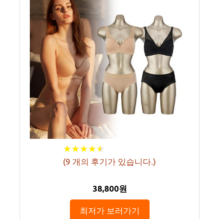
★
★
★
★
★
★
★
★
★
★
(
9
개의 후기가 있습니다.)
38,800원
최저가 보러가기