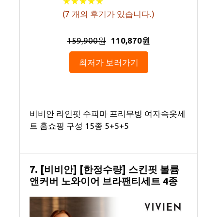
★
★
★
★
★
★
★
★
★
★
(
7
개의 후기가 있습니다.)
159,900원
110,870원
최저가 보러가기
비비안 라인핏 수피마 프리무빙 여자속옷세
트 홈쇼핑 구성 15종 5+5+5
7. [비비안] [한정수량] 스킨핏 볼륨
앤커버 노와이어 브라팬티세트 4종