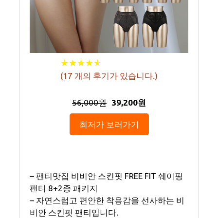
★
★
★
★
★
★
★
★
★
★
(
17
개의 후기가 있습니다.)
56,000원
39,200원
최저가 보러가기
– 팬티맛집 비비안 스킨핏 FREE FIT 쉐이핑
팬티 8+2종 패키지
– 자연스럽고 편안한 착용감을 선사하는 비
비안 스킨핏 팬티입니다.