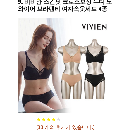
9. 비비안 스킨핏 크로스보정 누디 노
와이어 브라팬티 여자속옷세트 4종
★
★
★
★
★
★
★
★
★
★
(
33
개의 후기가 있습니다.)