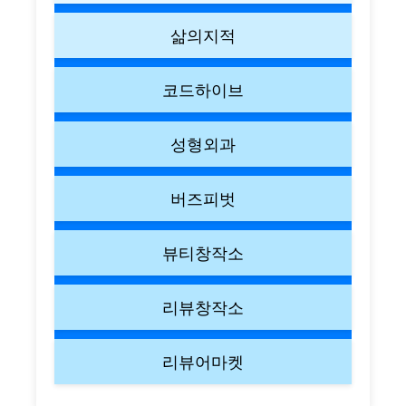
삶의지적
코드하이브
성형외과
버즈피벗
뷰티창작소
리뷰창작소
리뷰어마켓