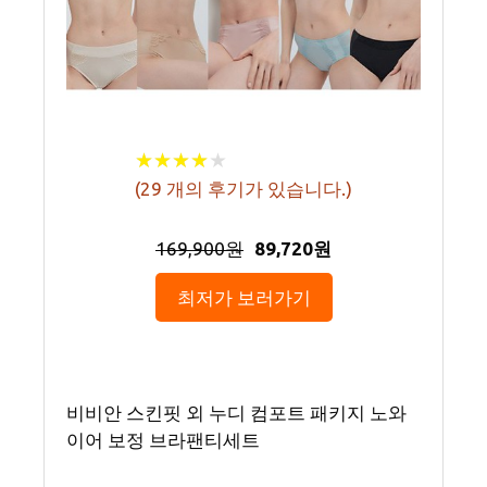
★
★
★
★
★
★
★
★
★
★
(
29
개의 후기가 있습니다.)
169,900원
89,720원
최저가 보러가기
비비안 스킨핏 외 누디 컴포트 패키지 노와
이어 보정 브라팬티세트