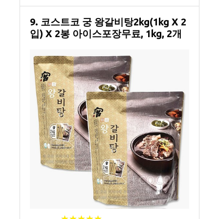
9. 코스트코 궁 왕갈비탕2kg(1kg X 2
입) X 2봉 아이스포장무료, 1kg, 2개
★
★
★
★
★
★
★
★
★
★