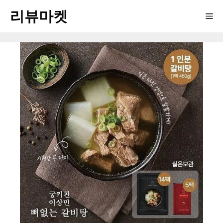
Skip
리뷰마켓
Me
to
content