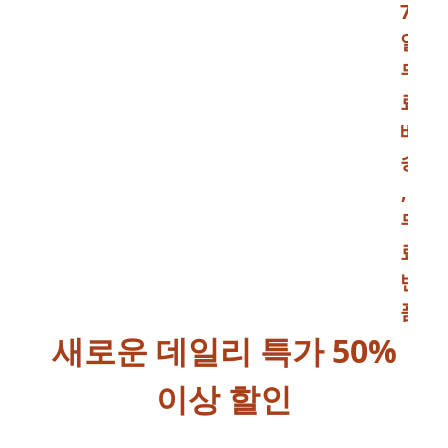
7
일
무
료
배
송
,
무
료
반
품
새로운 데일리 특가 50%
이상 할인