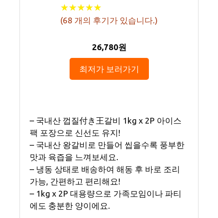
★
★
★
★
★
★
★
★
★
★
(
68
개의 후기가 있습니다.)
26,780원
최저가 보러가기
– 국내산 껍질付き王갈비 1kg x 2P 아이스
팩 포장으로 신선도 유지!
– 국내산 왕갈비로 만들어 씹을수록 풍부한
맛과 육즙을 느껴보세요.
– 냉동 상태로 배송하여 해동 후 바로 조리
가능, 간편하고 편리해요!
– 1kg x 2P 대용량으로 가족모임이나 파티
에도 충분한 양이에요.