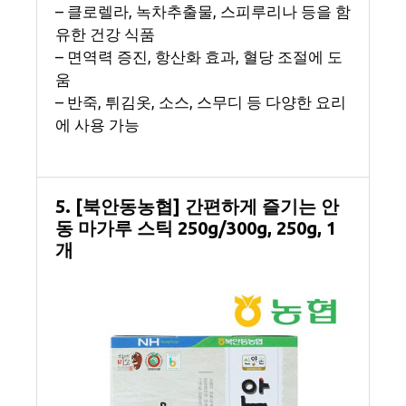
– 클로렐라, 녹차추출물, 스피루리나 등을 함
유한 건강 식품
– 면역력 증진, 항산화 효과, 혈당 조절에 도
움
– 반죽, 튀김옷, 소스, 스무디 등 다양한 요리
에 사용 가능
5. [북안동농협] 간편하게 즐기는 안
동 마가루 스틱 250g/300g, 250g, 1
개