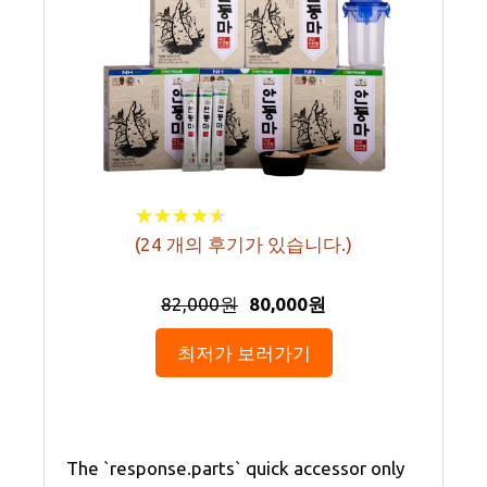
★
★
★
★
★
★
★
★
★
★
(
24
개의 후기가 있습니다.)
82,000원
80,000원
최저가 보러가기
The `response.parts` quick accessor only