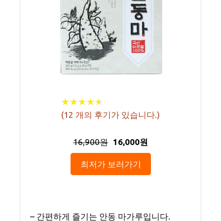
★
★
★
★
★
★
★
★
★
★
(
12
개의 후기가 있습니다.)
16,900원
16,000원
최저가 보러가기
– 간편하게 즐기는 안동 마가루입니다.