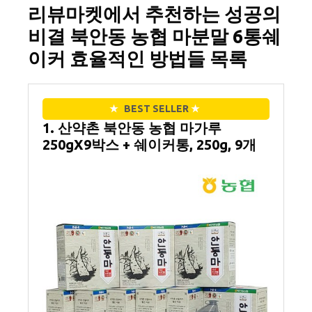
리뷰마켓에서 추천하는 성공의
비결 북안동 농협 마분말 6통쉐
이커 효율적인 방법들 목록
★
BEST SELLER
★
1. 산약촌 북안동 농협 마가루
250gX9박스 + 쉐이커통, 250g, 9개