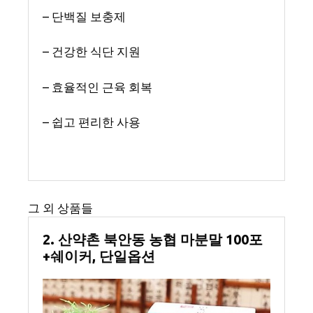
– 단백질 보충제
– 건강한 식단 지원
– 효율적인 근육 회복
– 쉽고 편리한 사용
그 외 상품들
2. 산약촌 북안동 농협 마분말 100포
+쉐이커, 단일옵션