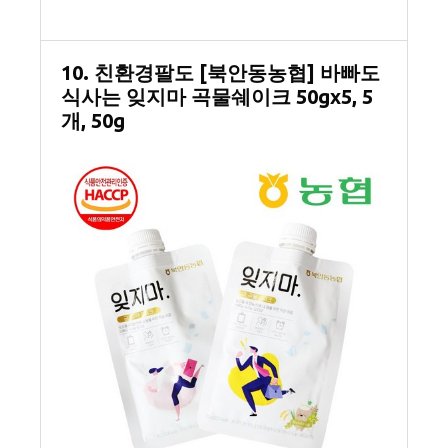
10. 친환경팔도 [북안동농협] 바빠도
식사는 잊지마 곡물쉐이크 50gx5, 5
개, 50g