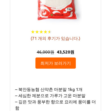
★
★
★
★
★
★
★
★
★
★
(
71
개의 후기가 있습니다.)
46,000원
43,520원
최저가 보러가기
– 북안동농협 산약촌 마분말 1kg 1개
– 세심한 제분으로 가루가 고운 마분말
– 깊은 맛과 풍부한 향으로 요리에 풍미를 더
함