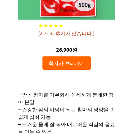
★
★
★
★
★
★
★
★
★
★
(
2
개의 후기가 있습니다.)
26,900원
최저가 보러가기
– 안동 참마를 가루화해 섬세하게 분쇄한 참
마 분말
– 건강한 삶의 바탕이 되는 참마의 영양을 손
쉽게 섭취 가능
– 뜨거운 물에 잘 녹아 매끄러운 식감의 음료
를 만들 수 있음