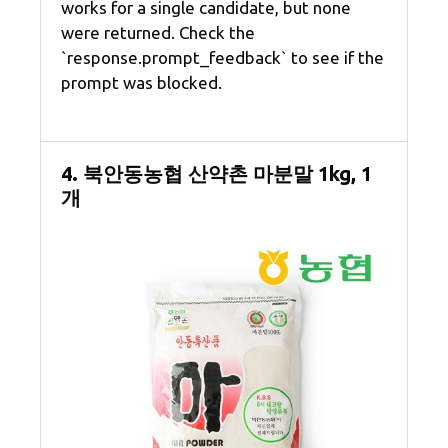
works for a single candidate, but none
were returned. Check the
`response.prompt_feedback` to see if the
prompt was blocked.
4. 북안동농협 산약촌 마분말 1kg, 1
개