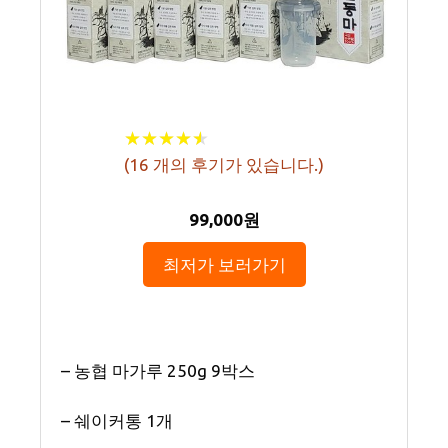
★
★
★
★
★
★
★
★
★
★
(
16
개의 후기가 있습니다.)
99,000원
최저가 보러가기
– 농협 마가루 250g 9박스
– 쉐이커통 1개