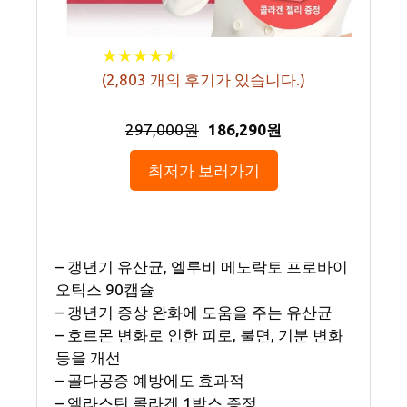
★
★
★
★
★
★
★
★
★
★
(
2,803
개의 후기가 있습니다.)
297,000원
186,290원
최저가 보러가기
– 갱년기 유산균, 엘루비 메노락토 프로바이
오틱스 90캡슐
– 갱년기 증상 완화에 도움을 주는 유산균
– 호르몬 변화로 인한 피로, 불면, 기분 변화
등을 개선
– 골다공증 예방에도 효과적
– 엘라스틴 콜라겐 1박스 증정