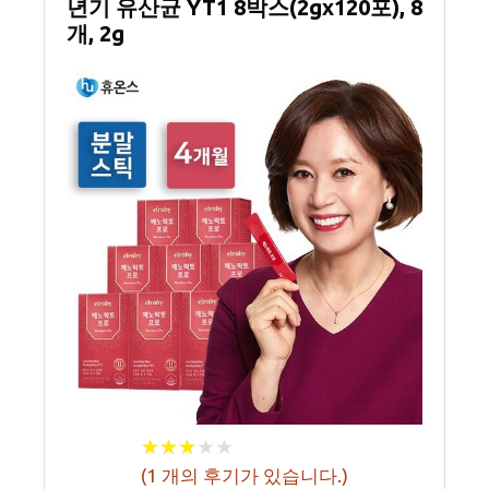
년기 유산균 YT1 8박스(2gx120포), 8
개, 2g
★
★
★
★
★
★
★
★
★
★
(
1
개의 후기가 있습니다.)