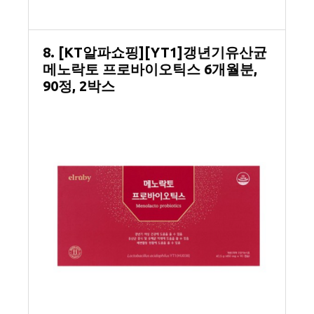
8. [KT알파쇼핑][YT1]갱년기유산균
메노락토 프로바이오틱스 6개월분,
90정, 2박스