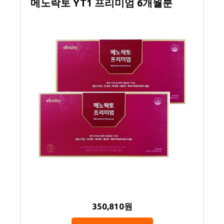
메노락토 YT1 프리미엄 6개월분
350,810원