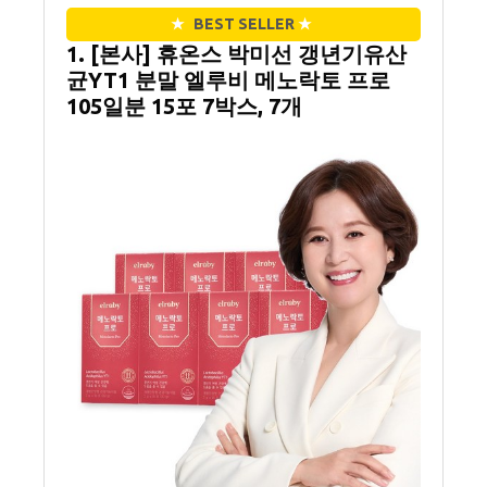
★
BEST SELLER
★
1. [본사] 휴온스 박미선 갱년기유산
균YT1 분말 엘루비 메노락토 프로
105일분 15포 7박스, 7개