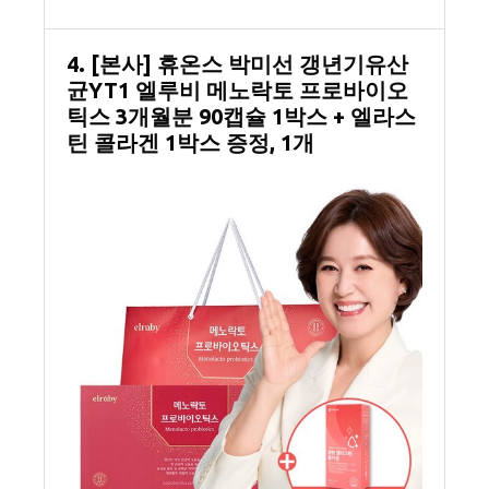
4. [본사] 휴온스 박미선 갱년기유산
균YT1 엘루비 메노락토 프로바이오
틱스 3개월분 90캡슐 1박스 + 엘라스
틴 콜라겐 1박스 증정, 1개