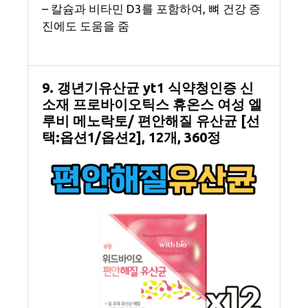
– 칼슘과 비타민 D3를 포함하여, 뼈 건강 증
진에도 도움을 줌
9. 갱년기유산균 yt1 식약청인증 신
소재 프로바이오틱스 휴온스 여성 엘
루비 메노락토/ 편안해질 유산균 [선
택:옵션1/옵션2], 12개, 360정