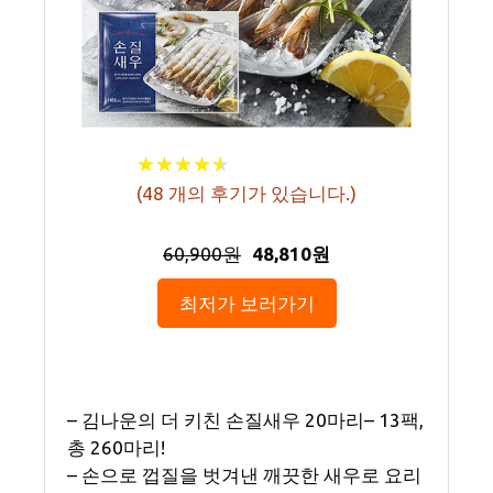
★
★
★
★
★
★
★
★
★
★
(
48
개의 후기가 있습니다.)
60,900원
48,810원
최저가 보러가기
– 김나운의 더 키친 손질새우 20마리– 13팩,
총 260마리!
– 손으로 껍질을 벗겨낸 깨끗한 새우로 요리