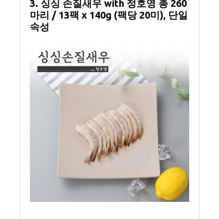
3. 싱싱 손질새우 with 정호영 총 260
마리 / 13팩 x 140g (팩당 20미), 단일
속성