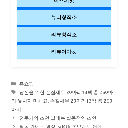
버즈피벗
뷰티창작소
리뷰창작소
리뷰어마켓
Categories
홈쇼핑
Tags
당신을 위한 손질새우 20마리13팩 총 260마
리 놓치지 마세요
,
손질새우 20마리13팩 총 260
마리
전문가의 조언 발레복 실용적인 조언
필독 가이트 외장ssd4tb 초보자도 쉽게