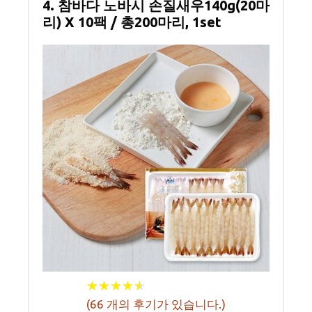
4. 참바다 노바시 손질새우140g(20마
리) X 10팩 / 총200마리, 1set
★
★
★
★
★
★
★
★
★
★
(
66
개의 후기가 있습니다.)