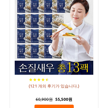
★
★
★
★
★
★
★
★
★
★
(
121
개의 후기가 있습니다.)
60,900원
55,500원