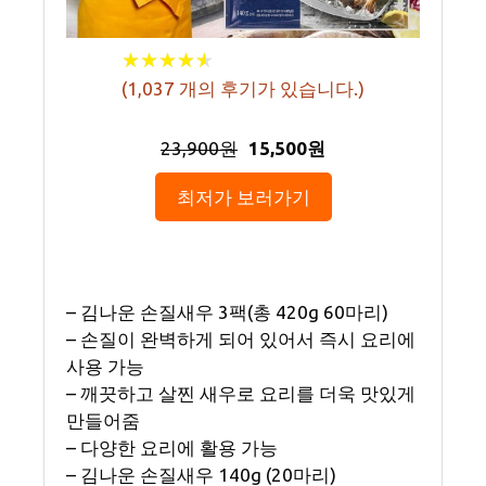
★
★
★
★
★
★
★
★
★
★
(
1,037
개의 후기가 있습니다.)
23,900원
15,500원
최저가 보러가기
– 김나운 손질새우 3팩(총 420g 60마리)
– 손질이 완벽하게 되어 있어서 즉시 요리에
사용 가능
– 깨끗하고 살찐 새우로 요리를 더욱 맛있게
만들어줌
– 다양한 요리에 활용 가능
– 김나운 손질새우 140g (20마리)