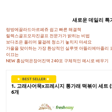
새로운 데일리 특
랑방에끌라드아르페쥬 쉽고 빠른 해결책
릴렉스골프모자진골프 전문가가 밝히는 비법
보다조은 폴리머 물걸레 청소기 놓치지 마세요
가을을 맞이하는 가장 환상적인 실루엣 아뜰리에마졸리 코
이끄는
NEW 홍삼먹은장어진액 240포 구체적인 예시로 배우기
★
BEST SELLER
★
1. 고래사어묵x프레시지 통가래 떡볶이 세트 (515
6개