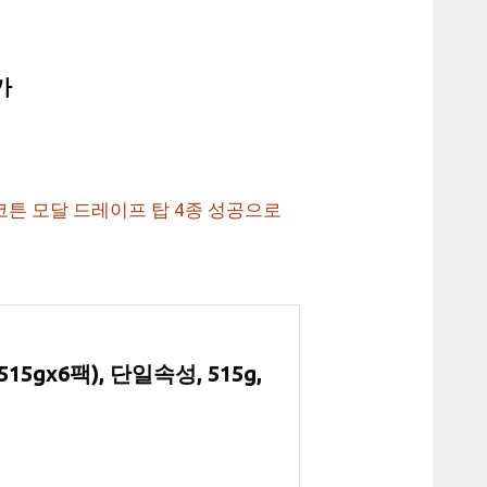
가
튼 모달 드레이프 탑 4종 성공으로
gx6팩), 단일속성, 515g,