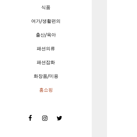
식품
여가/생활편의
출산/육아
패션의류
패션잡화
화장품/미용
홈쇼핑