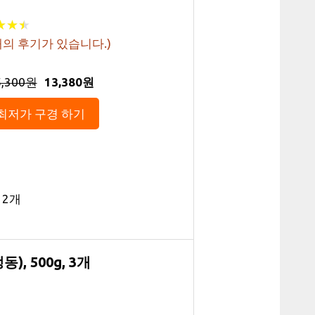
★
★
★
★
★
★
의 후기가 있습니다.)
5,300원
13,380원
최저가 구경 하기
 2개
, 500g, 3개