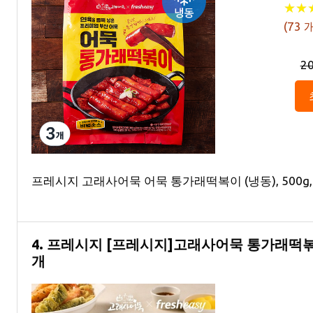
★
★
★
★
(
73
개
2
프레시지 고래사어묵 어묵 통가래떡복이 (냉동), 500g,
4. 프레시지 [프레시지]고래사어묵 통가래떡볶이 51
개