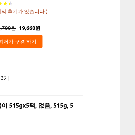
★
★
★
★
★
★
의 후기가 있습니다.)
0,700원
19,660원
최저가 구경 하기
 3개
5gx5팩, 없음, 515g, 5