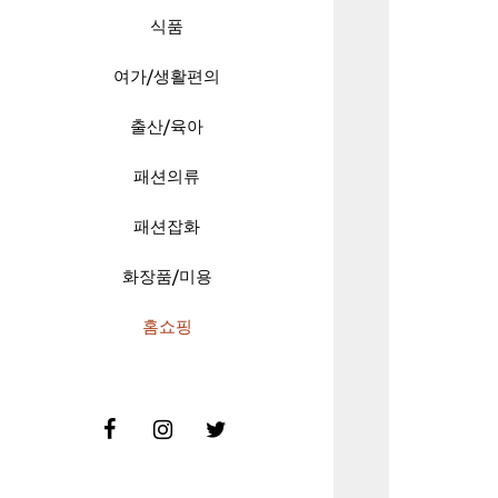
식품
여가/생활편의
출산/육아
패션의류
패션잡화
화장품/미용
홈쇼핑