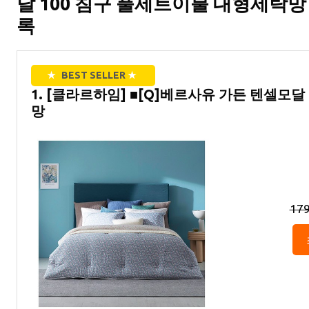
달 100 침구 풀세트이불 대형세탁망
록
★
BEST SELLER
★
1. [클라르하임] ■[Q]베르사유 가든 텐셀모달 
망
17