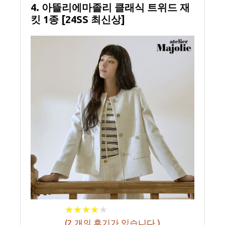
4. 아뜰리에마졸리 클래식 트위드 재
킷 1종 [24SS 최신상]
★
★
★
★
★
★
★
★
★
★
(
2
개의 후기가 있습니다.)