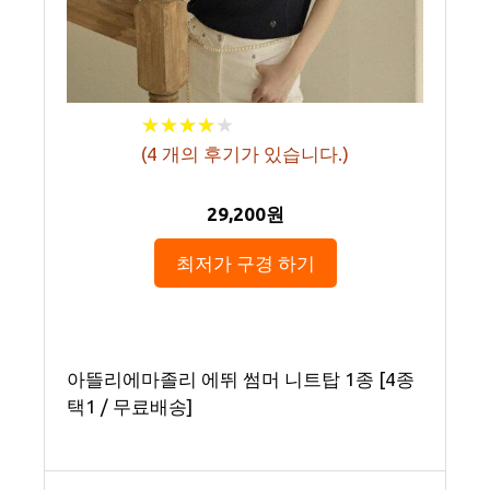
★
★
★
★
★
★
★
★
★
★
(
4
개의 후기가 있습니다.)
29,200원
최저가 구경 하기
아뜰리에마졸리 에뛰 썸머 니트탑 1종 [4종
택1 / 무료배송]