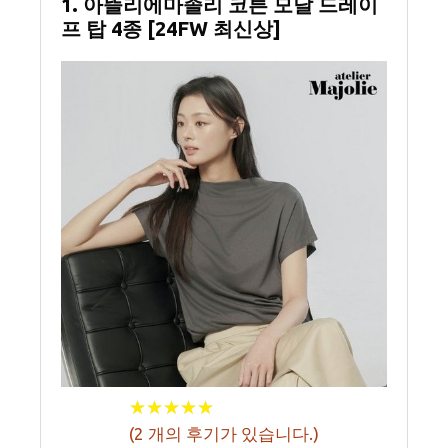
1. 아뜰리에마졸리 코튼 모달 드레이
프 탑 4종 [24FW 최신상]
★
★
★
★
★
★
★
★
★
★
(
2
개의 후기가 있습니다.)