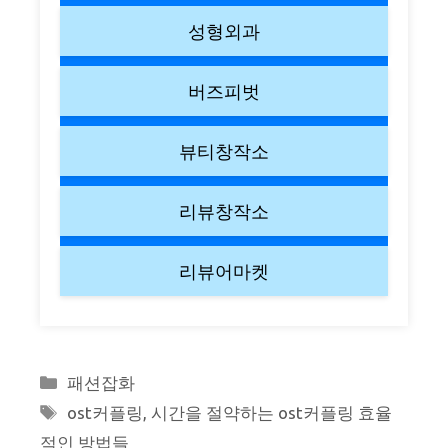
성형외과
버즈피벗
뷰티창작소
리뷰창작소
리뷰어마켓
Categories
패션잡화
Tags
ost커플링
,
시간을 절약하는 ost커플링 효율
적인 방법들