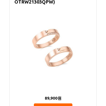
OTRW21303QPW)
89,900원