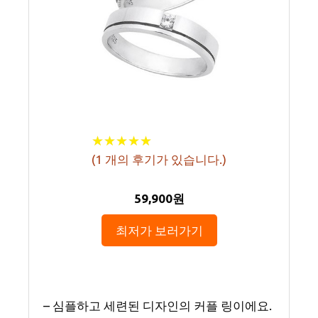
★
★
★
★
★
★
★
★
★
★
(
1
개의 후기가 있습니다.)
59,900원
최저가 보러가기
– 심플하고 세련된 디자인의 커플 링이에요.