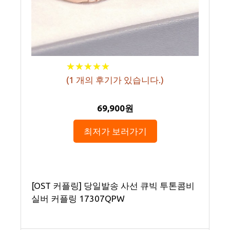
★
★
★
★
★
★
★
★
★
★
(
1
개의 후기가 있습니다.)
69,900원
최저가 보러가기
[OST 커플링] 당일발송 사선 큐빅 투톤콤비
실버 커플링 17307QPW