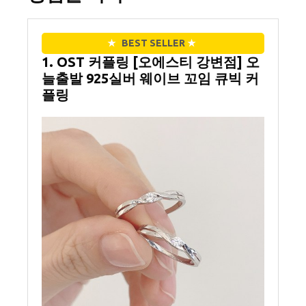
★
BEST SELLER
★
1. OST 커플링 [오에스티 강변점] 오
늘출발 925실버 웨이브 꼬임 큐빅 커
플링