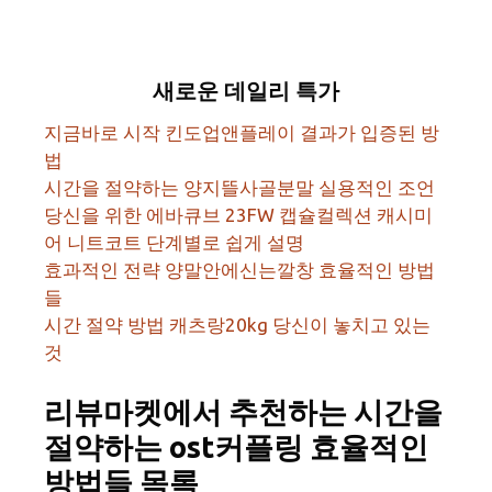
새로운 데일리 특가
지금바로 시작 킨도업앤플레이 결과가 입증된 방
법
시간을 절약하는 양지뜰사골분말 실용적인 조언
당신을 위한 에바큐브 23FW 캡슐컬렉션 캐시미
어 니트코트 단계별로 쉽게 설명
효과적인 전략 양말안에신는깔창 효율적인 방법
들
시간 절약 방법 캐츠랑20kg 당신이 놓치고 있는
것
리뷰마켓에서 추천하는 시간을
절약하는 ost커플링 효율적인
방법들 목록