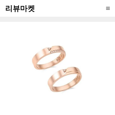
Skip
리뷰마켓
Me
to
content