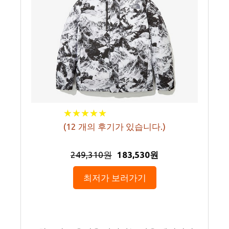
★
★
★
★
★
★
★
★
★
★
(
12
개의 후기가 있습니다.)
249,310원
183,530원
최저가 보러가기