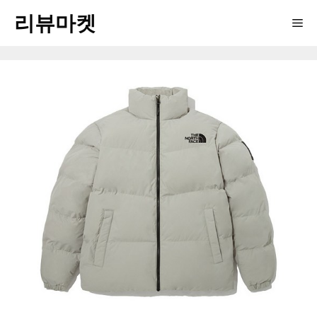
Skip
리뷰마켓
Me
to
content