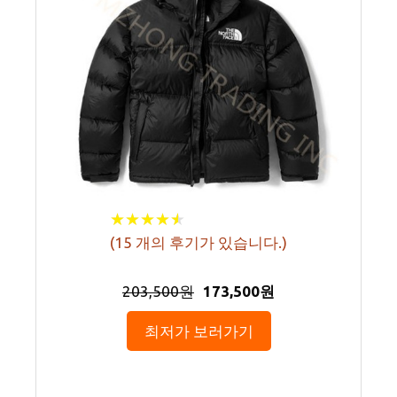
★
★
★
★
★
★
★
★
★
★
(
15
개의 후기가 있습니다.)
203,500원
173,500원
최저가 보러가기