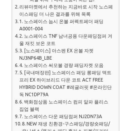
리뷰마켓에서 추천하는 지금바로 시작 노스페
이스패딩 더 나은 결과를 위해 목록
1. 노스페이스 눕시 온볼 퍼펙트페더 패딩
A0001-004
2. 노스페이스 TNF 남녀공용 다운패딩점퍼 겨
울 재킷 보온 코트
3. [노스페이스] 아스펜 EX 온볼 자켓
NJ3NP64B_LBE
4. 노스페이스 써모볼 경량 패딩자켓 모음
5. [국내매장판] 노스페이스 패딩 롱패딩 액트
프리 EX 하이브리드 다운 코트 ACT FREE
HYBRID DOWN COAT #레귤러핏 #온라인단
독 NC1DP79A
6. 백화점상품 노스페이스 컴피 알파 플리스
집업 블랙
7. 노스페이스 다운 패딩점퍼 NJ2DN73A
8. NEW 재생 친환경-구스패딩/경량숏패딩/
유니섹스/플리스 패딩 후리스 자켓/프리미