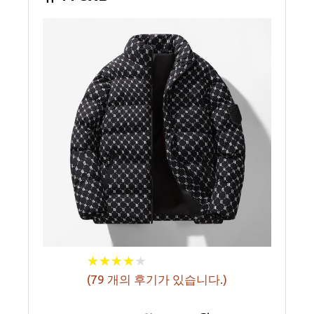
★
★
★
★
★
★
★
★
★
★
(
79
개의 후기가 있습니다.)