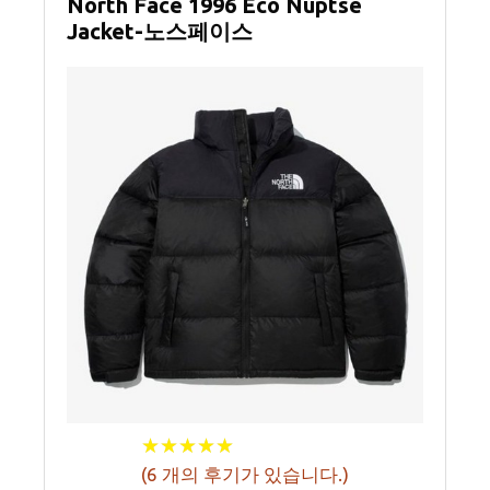
North Face 1996 Eco Nuptse
Jacket-노스페이스
★
★
★
★
★
★
★
★
★
★
(
6
개의 후기가 있습니다.)