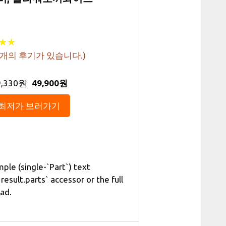
★
★
★
★
개의 후기가 있습니다.)
9,330원
49,900원
최저가 보러가기
ple (single-`Part`) text
esult.parts` accessor or the full
ead.