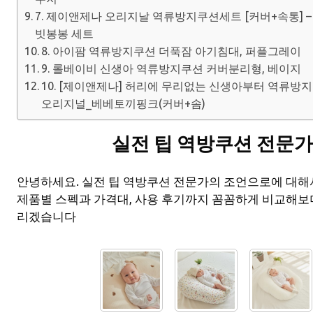
7. 제이앤제나 오리지날 역류방지쿠션세트 [커버+속통] –
빗봉봉 세트
8. 아이팜 역류방지쿠션 더푹잠 아기침대, 퍼플그레이
9. 롤베이비 신생아 역류방지쿠션 커버분리형, 베이지
10. [제이앤제나] 허리에 무리없는 신생아부터 역류
오리지널_베베토끼핑크(커버+솜)
실전 팁 역방쿠션 전문
안녕하세요. 실전 팁 역방쿠션 전문가의 조언으로에 대
제품별 스펙과 가격대, 사용 후기까지 꼼꼼하게 비교해보
리겠습니다