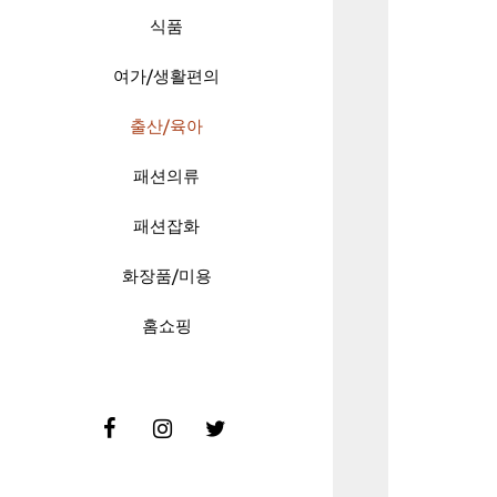
식품
여가/생활편의
출산/육아
패션의류
패션잡화
화장품/미용
홈쇼핑