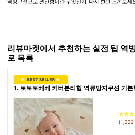
역방쿠션으로 편안함이란 무엇인지, 다시 한번 느껴보세요
리뷰마켓에서 추천하는 실전 팁 역
로 목록
★
BEST SELLER
★
1. 로토토베베 커버분리형 역류방지쿠션 기본
★
★
★
★
★
★
(
1,006