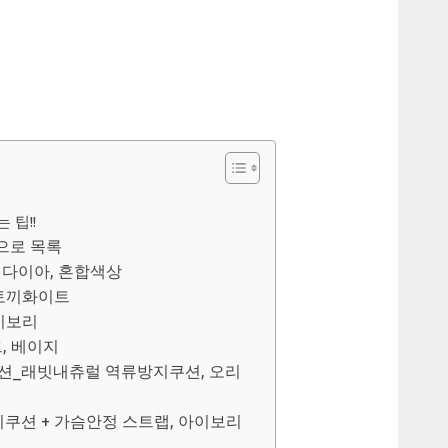
 팁!!
으로 목록
팅다이아, 혼합색상
워토끼화이트
이보리
, 베이지
쿠션_래빗내츄럴 역류방지쿠션, 오리
지쿠션 + 가슴안정 스트랩, 아이보리