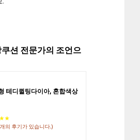
.
방쿠션 전문가의 조언으
형 테디퀼팅다이아, 혼합색상
★
★
★
★
개의 후기가 있습니다.)