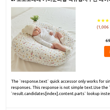
★
★
★
★
★
★
(
1,006
6
The `response.text` quick accessor only works for sim
responses. This response is not simple text.Use the `r
`result.candidates[index].content.parts` lookup inst