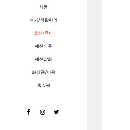
식품
여가/생활편의
출산/육아
패션의류
패션잡화
화장품/미용
홈쇼핑