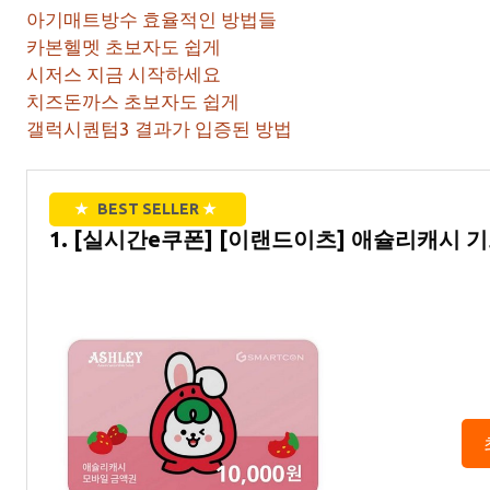
아기매트방수 효율적인 방법들
카본헬멧 초보자도 쉽게
시저스 지금 시작하세요
치즈돈까스 초보자도 쉽게
갤럭시퀀텀3 결과가 입증된 방법
★
BEST SELLER
★
1. [실시간e쿠폰] [이랜드이츠] 애슐리캐시