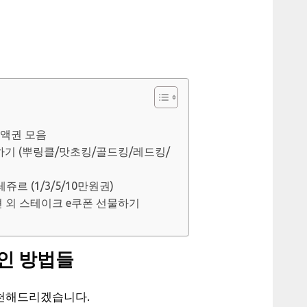
금액권 모음
선물하기 (뿌링클/맛초킹/골드킹/레드킹/
쥬르 (1/3/5/10만원권)
션 외 스테이크 e쿠폰 선물하기
인 방법들
천해드리겠습니다.