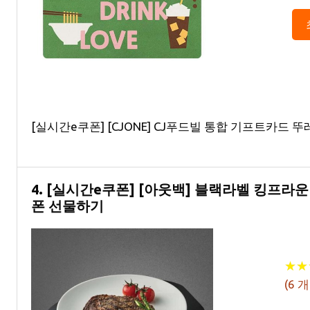
[실시간e쿠폰] [CJONE] CJ푸드빌 통합 기프트카드 뚜레
4. [실시간e쿠폰] [아웃백] 블랙라벨 킹프라
폰 선물하기
★
★
★
★
(
6
개