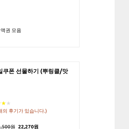
금액권 모음
모바일쿠폰 선물하기 (뿌링클/맛
★
★
★
★
★
★
개의 후기가 있습니다.)
2,500원
22,270원