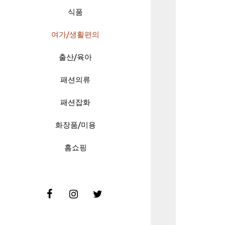
식품
여가/생활편의
출산/육아
패션의류
패션잡화
화장품/미용
홈쇼핑