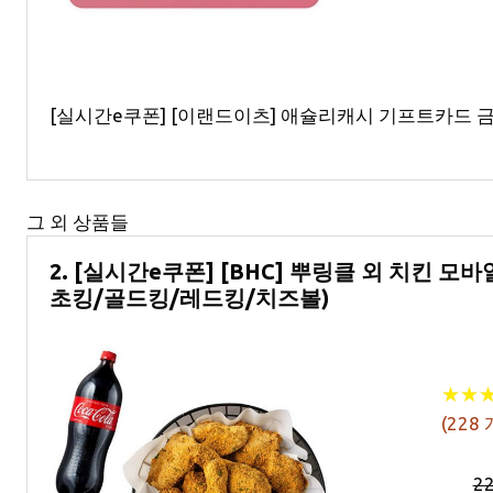
[실시간e쿠폰] [이랜드이츠] 애슐리캐시 기프트카드 
그 외 상품들
2. [실시간e쿠폰] [BHC] 뿌링클 외 치킨 
초킹/골드킹/레드킹/치즈볼)
★
★
★
★
(
228
2