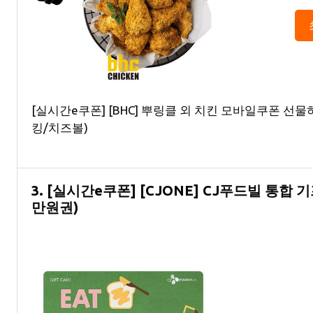
[실시간e쿠폰] [BHC] 뿌링클 외 치킨 모바일쿠폰 선
킹/치즈볼)
3. [실시간e쿠폰] [CJONE] CJ푸드빌 통합 기
만원권)