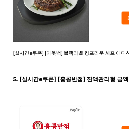
[실시간e쿠폰] [아웃백] 블랙라벨 킹프라운 셰프 에디
5. [실시간e쿠폰] [홍콩반점] 잔액관리형 금