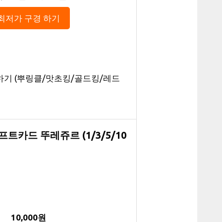
최저가 구경 하기
물하기 (뿌링클/맛초킹/골드킹/레드
프트카드 뚜레쥬르 (1/3/5/10
10,000원