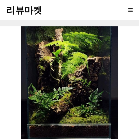
Skip
리뷰마켓
Me
to
content