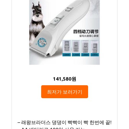
141,580원
최저가 보러가기
– 래왕브라더스 댕댕이 빡빡이 빡 한번에 끝!