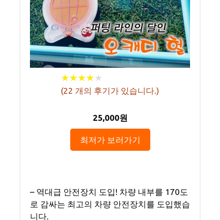
★
★
★
★
★
★
★
★
★
★
(
22
개의 후기가 있습니다.)
25,000원
최저가 보러가기
– 역대급 안전장치 도입! 차량 내부를 170도
로 감싸는 최고의 차량 안전장치를 도입했습
니다.