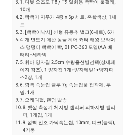
1. 디봇 오즈모 T8 / T9 일회용 빡빡이 물걸레,
10개
2. 빡빡이 지우개 4종 x 6p 세트, 혼합색상, 1세
트
3. [빡빡이낚시] 신형 유동추 벌크(6세트), 6개
4. 개 면도기 애완 동물 헤어 커터 래왕 브라더
스 댕댕이 빡빡이 빡, 01 PC-360 모델(AA 배
터리+세라믹
5. 휘바 양자칩 2.5cm 수량옵션별선택(상세페
이지 참조), 1 양자칩 1개+양자테잎1+양자파
스2장, 1개
6. 깜빡 속눈썹 글루 7g 속눈썹풀 접착제, 투
명, 1개
7. 오캐디헐, 랜덤 발송
8. 뱃살 측정기 체지방 캘리퍼 피하지방 켈리
퍼, 1개입, 1개
9. 깜빡 인조 가닥속눈썹, 10mm, 띠크(블랙),
4기둥