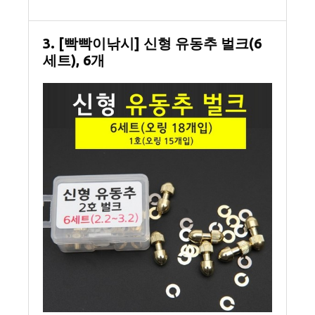
3. [빡빡이낚시] 신형 유동추 벌크(6
세트), 6개