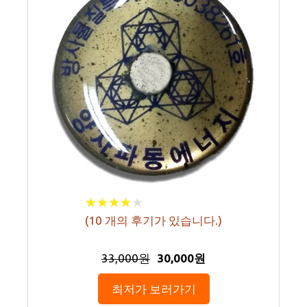
★
★
★
★
★
★
★
★
★
★
(
10
개의 후기가 있습니다.)
33,000원
30,000원
최저가 보러가기