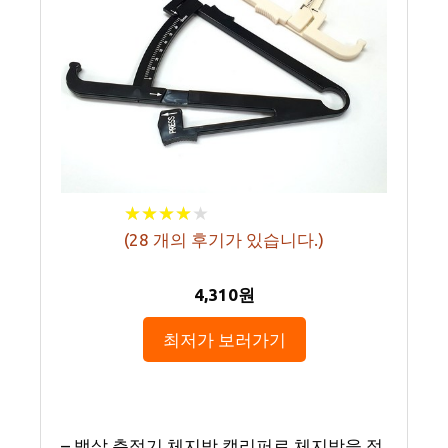
★
★
★
★
★
★
★
★
★
★
(
28
개의 후기가 있습니다.)
4,310원
최저가 보러가기
– 뱃살 측정기 체지방 캘리퍼로 체지방을 정