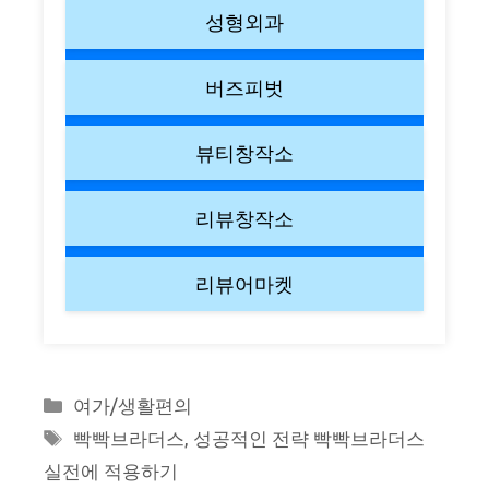
성형외과
버즈피벗
뷰티창작소
리뷰창작소
리뷰어마켓
Categories
여가/생활편의
Tags
빡빡브라더스
,
성공적인 전략 빡빡브라더스
실전에 적용하기