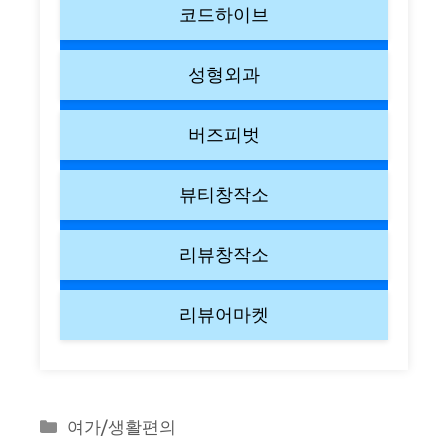
코드하이브
성형외과
버즈피벗
뷰티창작소
리뷰창작소
리뷰어마켓
Categories
여가/생활편의