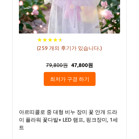
★
★
★
★
★
★
★
★
★
★
(
259
개의 후기가 있습니다.)
79,800원
47,800원
최저가 구경 하기
아르띠콜로 중 대형 비누 장미 꽃 안개 드라
이 플라워 꽃다발+ LED 램프, 핑크장미, 1세
트