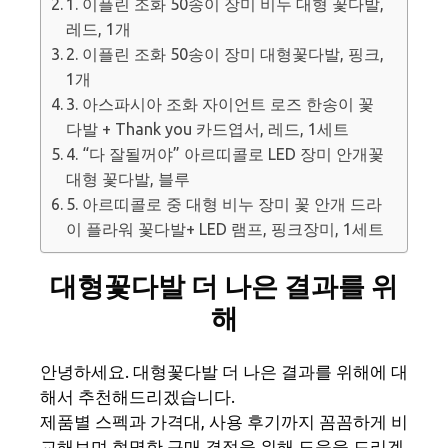
1. 이플린 조화 50송이 장미 비누 대형 꽃다발,
레드, 1개
2. 이플린 조화 50송이 장미 대형꽃다발, 핑크,
1개
3. 아스파시아 조화 자이언트 로즈 한송이 꽃
다발 + Thank you 카드엽서, 레드, 1세트
4. “다 잘될꺼야” 아르띠콜로 LED 장미 안개꽃
대형 꽃다발, 블루
5. 아르띠콜로 중 대형 비누 장미 꽃 안개 드라
이 플라워 꽃다발+ LED 램프, 핑크장미, 1세트
대형꽃다발 더 나은 결과를 위
해
안녕하세요. 대형꽃다발 더 나은 결과를 위해에 대
해서 추천해드리겠습니다.
제품별 스펙과 가격대, 사용 후기까지 꼼꼼하게 비
교해보며 현명한 구매 결정을 위해 도움을 드리겠