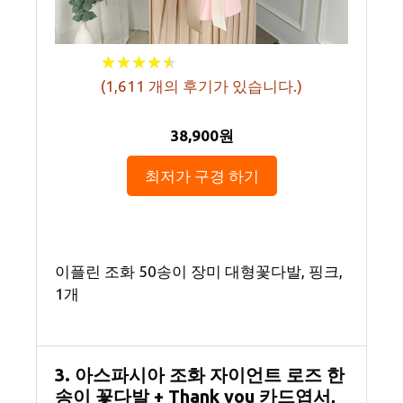
★
★
★
★
★
★
★
★
★
★
(
1,611
개의 후기가 있습니다.)
38,900원
최저가 구경 하기
이플린 조화 50송이 장미 대형꽃다발, 핑크,
1개
3. 아스파시아 조화 자이언트 로즈 한
송이 꽃다발 + Thank you 카드엽서,