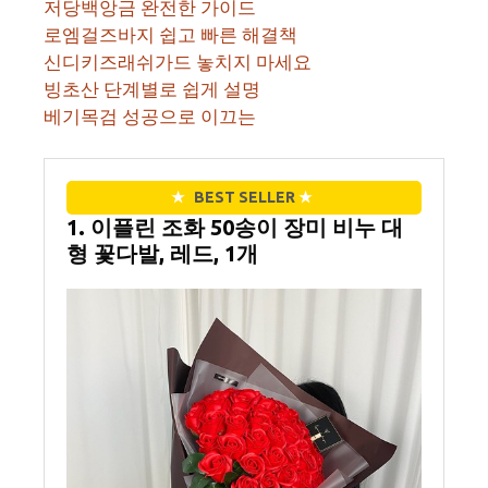
저당백앙금 완전한 가이드
로엠걸즈바지 쉽고 빠른 해결책
신디키즈래쉬가드 놓치지 마세요
빙초산 단계별로 쉽게 설명
베기목검 성공으로 이끄는
★
BEST SELLER
★
1. 이플린 조화 50송이 장미 비누 대
형 꽃다발, 레드, 1개