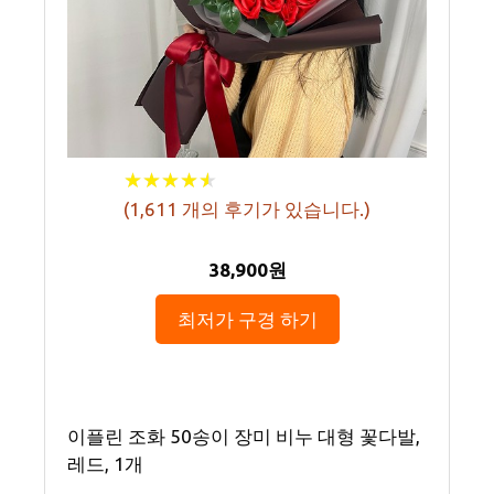
★
★
★
★
★
★
★
★
★
★
(
1,611
개의 후기가 있습니다.)
38,900원
최저가 구경 하기
이플린 조화 50송이 장미 비누 대형 꽃다발,
레드, 1개