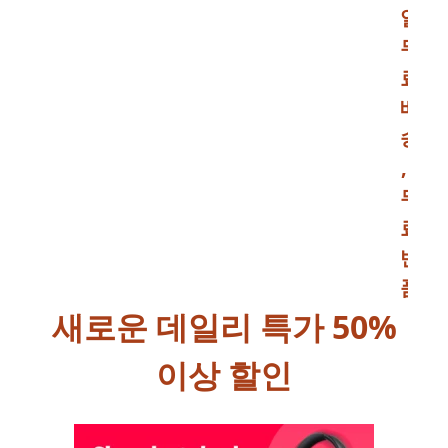
일
무
료
배
송
,
무
료
반
품
새로운 데일리 특가 50%
이상 할인