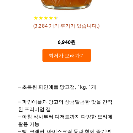
★
★
★
★
★
★
★
★
★
★
(
3,284
개의 후기가 있습니다.)
6,940원
최저가 보러가기
– 초록원 파인애플 망고잼, 1kg, 1개
– 파인애플과 망고의 상큼달콤한 맛을 간직
한 프리미엄 잼
– 아침 식사부터 디저트까지 다양한 요리에
활용 가능
– 빵, 크래커, 아이스크림 등과 함께 즐기면