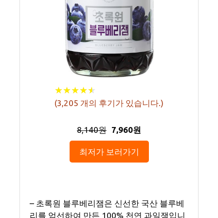
★
★
★
★
★
★
★
★
★
★
(
3,205
개의 후기가 있습니다.)
8,140원
7,960원
최저가 보러가기
– 초록원 블루베리잼은 신선한 국산 블루베
리를 엄선하여 만든 100% 천연 과일잼입니