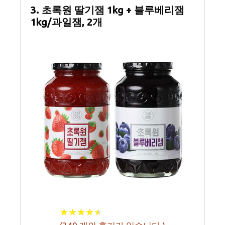
3. 초록원 딸기잼 1kg + 블루베리잼
1kg/과일잼, 2개
★
★
★
★
★
★
★
★
★
★