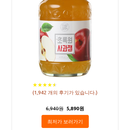
★
★
★
★
★
★
★
★
★
★
(
1,942
개의 후기가 있습니다.)
6,940원
5,890원
최저가 보러가기