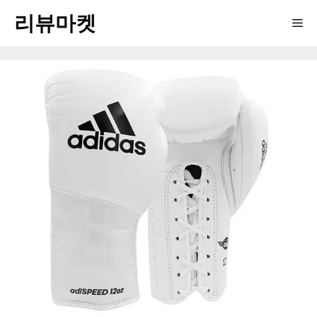
Skip
리뷰마켓
Me
to
content