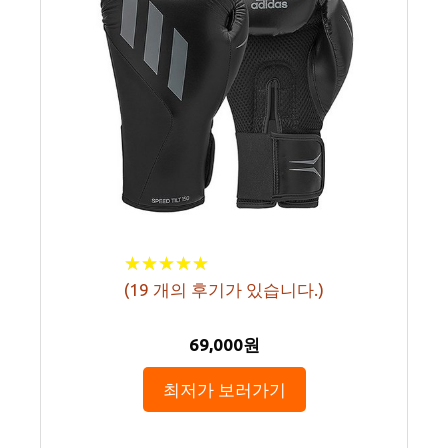
★
★
★
★
★
★
★
★
★
★
(
19
개의 후기가 있습니다.)
69,000원
최저가 보러가기