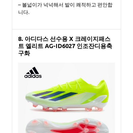
– 볼넓이가 넉넉해서 발이 쾌적하고 편안합
니다.
8. 아디다스 선수용 X 크레이지패스
트 엘리트 AG-ID6027 인조잔디용축
구화