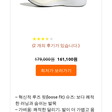
★
★
★
★
★
★
★
★
★
★
(
2
개의 후기가 있습니다.)
179,000원
161,100원
최저가 보러가기
– 혁신적 루즈 핏(loose fit) 슈즈: 보다 쾌적
한 러닝과 숨쉬는 발목
– 가벼움: 쾌적한 달리기. 발이 더 가볍고 움