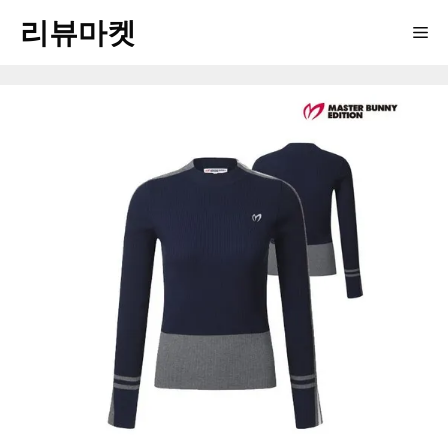
Skip
리뷰마켓
Me
to
content