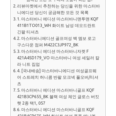
리뷰마켓에서 추천하는 당신을 위한 마스터바
니에디션 당신이 궁금해한 모든 것 목록
1. 마스터바니 에디션 마스터바니맨투맨 KQF
411B1TO013_WH 화이트 남성 데오드란트
긴팔 티셔츠
2. 마스터바니에디션 골프여성 백 엠보 로고
구스다운 점퍼 M422C3JP972_BK
3. 마스터바니 에디션 마스터바니자켓 F
421A4SD179_VO 마스터바니 여성 세일러 칼
라 니트 집업
4. [국내배송] 마스터바니에디션 여성골프웨
어 스트레치 허니콤 반팔 모크넥 풀오버/티셔
츠
5. 마스터바니 에디션 마스터바니골프 KQF
421B3CP655_BK 블랙 여성 체인 글로스 버킷
햇 2종 택1, 057
6. 마스터바니 에디션 마스터바니골프 KQF
421B4CP675_WH 화이트 여성 폼폼 에나멜