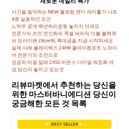
새로운 데일리 특가
시간을 절약하는 NEW 블로썸 캔디 세미홀가 니트
4종 실용적인 조언
노하우 공개 백년허리운동 놓치지 마세요
전문가의 조언 전인화의 쿡셀 세라믹 더블 블랙큐
브 프라이팬 28cm9L 특대곰솥 지금 시작하세요
실제 사례 플레이텍스 24HR 올데이컴포트 노와이
어 전문가의 조언으로
성공의 비결 밀레 24SS 바운스 다이얼 워킹화 여
성 당신이 놓치고 있는것
리뷰마켓에서 추천하는 당신을
위한 마스터바니에디션 당신이
궁금해한 모든 것 목록
★
BEST SELLER
★