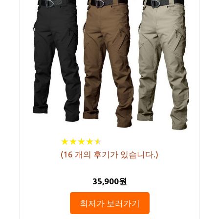
★
★
★
★
★
★
★
★
★
★
(
16
개의 후기가 있습니다.)
35,900원
최저가 보러가기