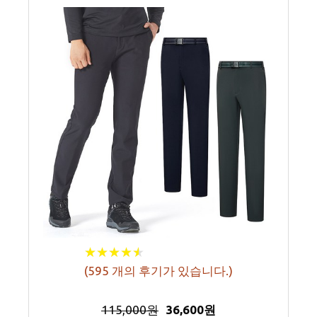
★
★
★
★
★
★
★
★
★
★
(
595
개의 후기가 있습니다.)
115,000원
36,600원