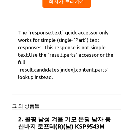
최저가 보러가기
The `response.text` quick accessor only
works for simple (single-`Part`) text
responses. This response is not simple
text.Use the `result.parts` accessor or the
full
`result.candidates[index].content.parts`
lookup instead.
그 외 상품들
2. 콜핑 남성 겨울 기모 본딩 남자 등
산바지 로프테(R)(남) KSP9543M