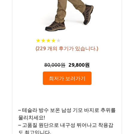
★
★
★
★
★
★
★
★
★
★
(
229
개의 후기가 있습니다.)
80,000원
29,800원
최저가 보러가기
– 테슬라 방수 보온 남성 기모 바지로 추위를
물리치세요!
– 고품질 원단으로 내구성 뛰어나고 착용감
도 최고입니다.