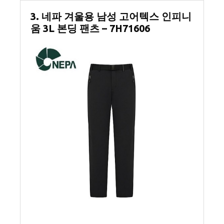
3. 네파 겨울용 남성 고어텍스 인피니
움 3L 본딩 팬츠 – 7H71606