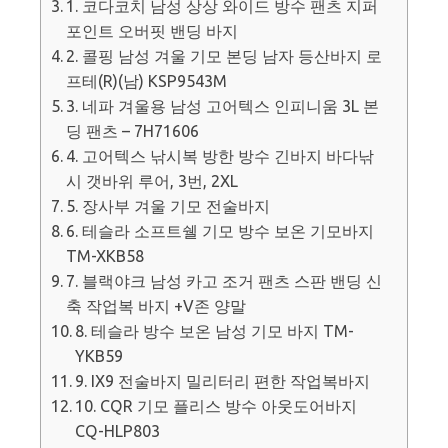
1. 코다코치 남성 상상 와이드 방수 팬츠 지퍼
포인트 오버핏 밴딩 바지
2. 콜핑 남성 겨울 기모 본딩 남자 등산바지 로
프테(R)(남) KSP9543M
3. 네파 겨울용 남성 고어텍스 인피니움 3L 본
딩 팬츠 – 7H71606
4. 고어텍스 낚시복 방한 방수 긴바지 바다낚
시 갯바위 루어, 3번, 2XL
5. 장사부 겨울 기모 전술바지
6. 테슬라 소프트쉘 기모 방수 보온 기모바지
TM-XKB58
7. 블랙야크 남성 카고 조거 팬츠 스판 밴딩 신
축 작업복 바지 +V존 양말
8. 테슬라 방수 보온 남성 기모 바지 TM-
YKB59
9. IX9 전술바지 밀리터리 편한 작업복바지
10. CQR 기모 플리스 방수 아웃도어바지
CQ-HLP803