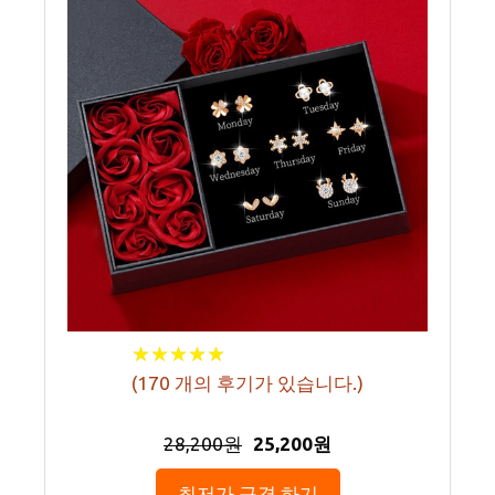
★
★
★
★
★
★
★
★
★
★
(
170
개의 후기가 있습니다.)
28,200원
25,200원
최저가 구경 하기