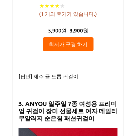
★
★
★
★
★
★
★
★
★
★
(
1
개의 후기가 있습니다.)
5,900원
3,900원
최저가 구경 하기
[팝핀] 제주 귤 드롭 귀걸이
3. ANYOU 일주일 7종 여성용 프리미
엄 귀걸이 장미 선물세트 여자 데일리
무알러지 순은침 패션귀걸이