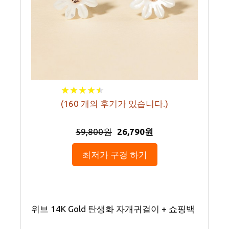
★
★
★
★
★
★
★
★
★
★
(
160
개의 후기가 있습니다.)
59,800원
26,790원
최저가 구경 하기
위브 14K Gold 탄생화 자개귀걸이 + 쇼핑백