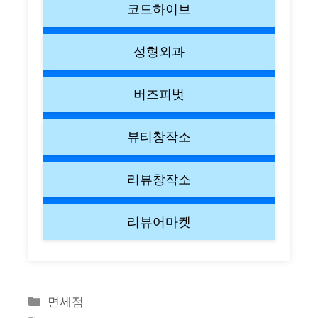
코드하이브
성형외과
버즈피벗
뷰티창작소
리뷰창작소
리뷰어마켓
Categories
면세점