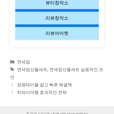
뷰티창작소
리뷰창작소
리뷰어마켓
Categories
면세점
Tags
면세점선물세트
,
면세점선물세트 실용적인 조
언
정원테이블 쉽고 빠른 해결책
하와이여행 효과적인 전략
© 2026 리뷰마켓
• Built with
GeneratePress