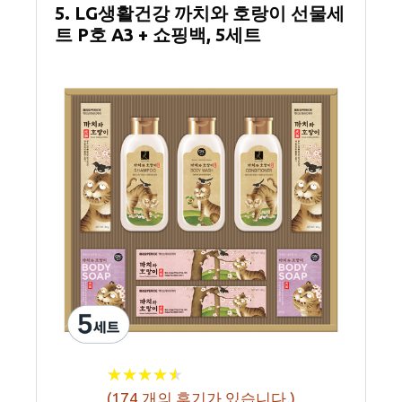
5. LG생활건강 까치와 호랑이 선물세
트 P호 A3 + 쇼핑백, 5세트
★
★
★
★
★
★
★
★
★
★
(
174
개의 후기가 있습니다.)