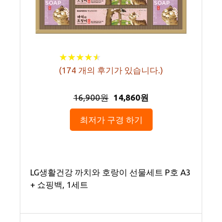
★
★
★
★
★
★
★
★
★
★
(
174
개의 후기가 있습니다.)
16,900원
14,860원
최저가 구경 하기
LG생활건강 까치와 호랑이 선물세트 P호 A3
+ 쇼핑백, 1세트