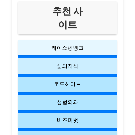
추천 사
이트
케이쇼핑뱅크
삶의지적
코드하이브
성형외과
버즈피벗