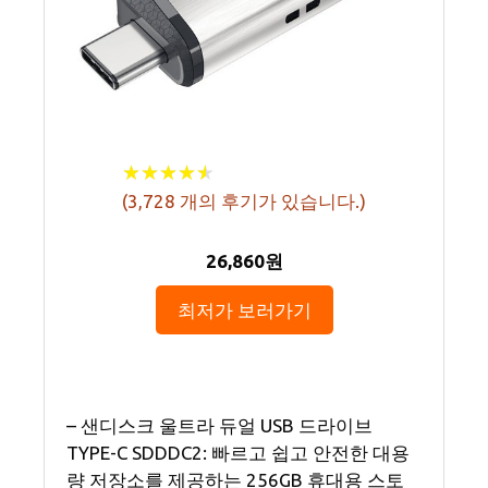
★
★
★
★
★
★
★
★
★
★
(
3,728
개의 후기가 있습니다.)
26,860원
최저가 보러가기
– 샌디스크 울트라 듀얼 USB 드라이브
TYPE-C SDDDC2: 빠르고 쉽고 안전한 대용
량 저장소를 제공하는 256GB 휴대용 스토