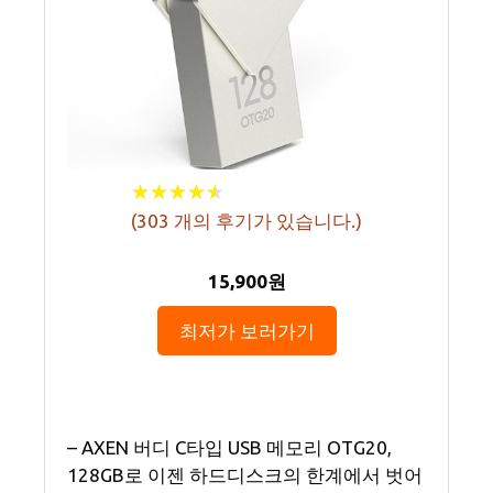
★
★
★
★
★
★
★
★
★
★
(
303
개의 후기가 있습니다.)
15,900원
최저가 보러가기
– AXEN 버디 C타입 USB 메모리 OTG20,
128GB로 이젠 하드디스크의 한계에서 벗어