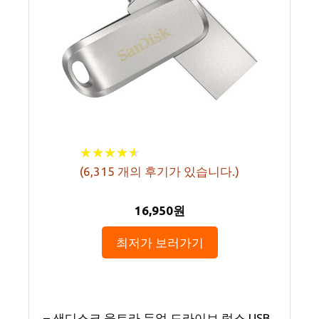
★
★
★
★
★
★
★
★
★
★
(
6,315
개의 후기가 있습니다.)
16,950원
최저가 보러가기
– 샌디스크 울트라 듀얼 드라이브 럭스 USB