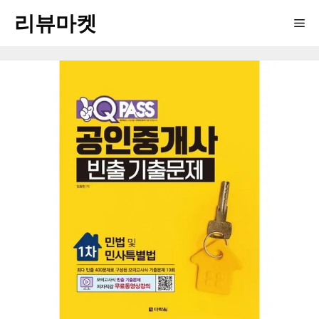
Skip
리뷰마켓
Me
to
content