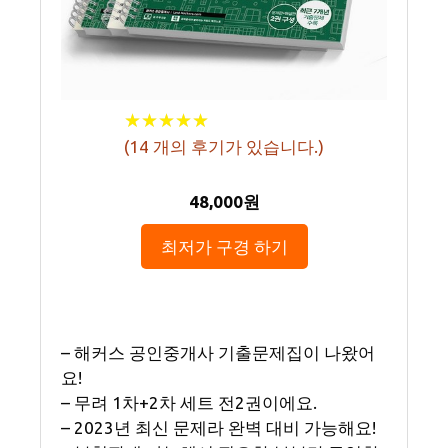
★
★
★
★
★
★
★
★
★
★
(
14
개의 후기가 있습니다.)
48,000원
최저가 구경 하기
– 해커스 공인중개사 기출문제집이 나왔어
요!
– 무려 1차+2차 세트 전2권이에요.
– 2023년 최신 문제라 완벽 대비 가능해요!