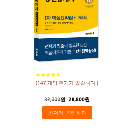
★
★
★
★
★
★
★
★
★
★
(
147
개의 후기가 있습니다.)
32,000원
28,800원
최저가 구경 하기