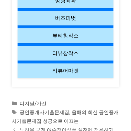
성형외과
버즈피벗
뷰티창작소
리뷰창작소
리뷰어마켓
Categories
디지털/가전
Tags
공인중개사기출문제집
,
올해의 최신 공인중개
사기출문제집 성공으로 이끄는
노하우 공개 여수정아식품 실전에 적용하기