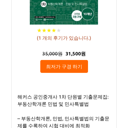
★
★
★
★
★
★
★
★
★
★
(
1
개의 후기가 있습니다.)
35,000원
31,500원
최저가 구경 하기
해커스 공인중개사 1차 단원별 기출문제집:
부동산학개론 민법 및 민사특별법
– 부동산학개론, 민법, 민사특별법의 기출문
제를 수록하여 시험 대비에 최적화