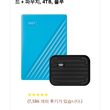
드 + 파우치, 4TB, 블루
★
★
★
★
★
★
★
★
★
★
(
7,586
개의 후기가 있습니다.)