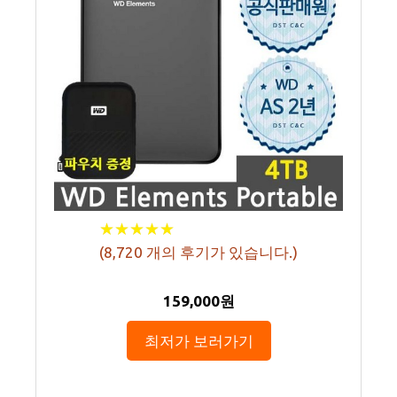
★
★
★
★
★
★
★
★
★
★
(
8,720
개의 후기가 있습니다.)
159,000원
최저가 보러가기