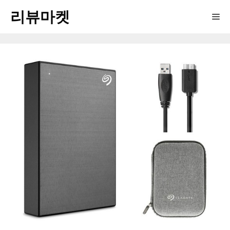
Skip
리뷰마켓
Me
to
content