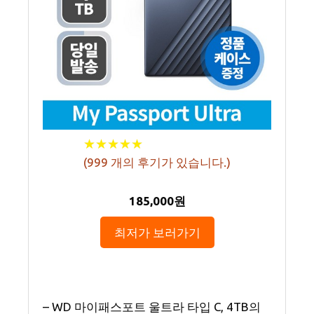
★
★
★
★
★
★
★
★
★
★
(
999
개의 후기가 있습니다.)
185,000원
최저가 보러가기
– WD 마이패스포트 울트라 타입 C, 4TB의