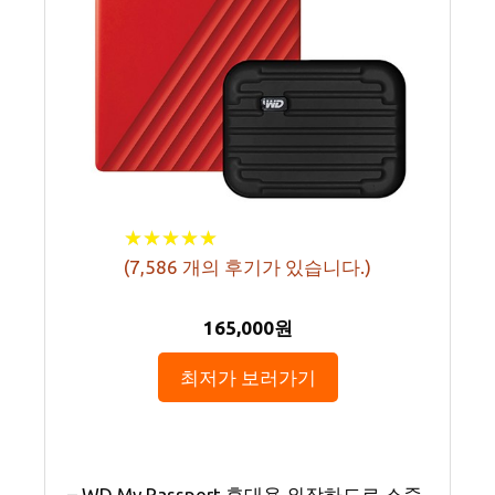
★
★
★
★
★
★
★
★
★
★
(
7,586
개의 후기가 있습니다.)
165,000원
최저가 보러가기
– WD My Passport 휴대용 외장하드로 소중