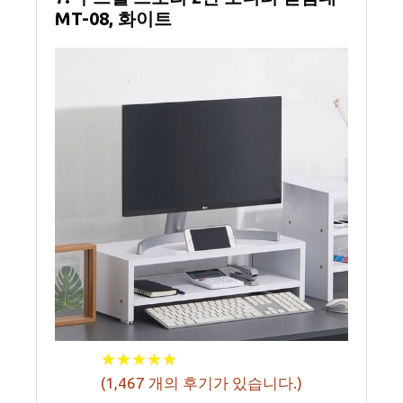
MT-08, 화이트
★
★
★
★
★
★
★
★
★
★
(
1,467
개의 후기가 있습니다.)