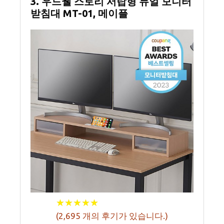
3. 우드웰 스토리 서랍형 듀얼 모니터
받침대 MT-01, 메이플
★
★
★
★
★
★
★
★
★
★
(
2,695
개의 후기가 있습니다.)