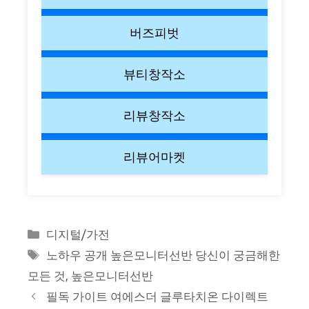
버즈피벗
뷰티창작소
리뷰창작소
리뷰어마켓
Categories
디지털/가전
Tags
노하우 공개 높은모니터선반 당신이 궁금해한
모든 것
,
높은모니터선반
필독 가이트 여에스더 글루타치온 다이렉트