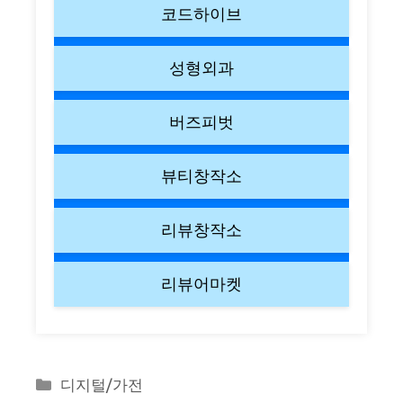
코드하이브
성형외과
버즈피벗
뷰티창작소
리뷰창작소
리뷰어마켓
Categories
디지털/가전