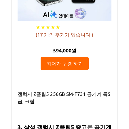
★
★
★
★
★
★
★
★
★
★
(
17
개의 후기가 있습니다.)
594,000원
최저가 구경 하기
갤럭시 Z플립5 256GB SM-F731 공기계 특S
급, 크림
3. 삼성 갤럭시 Z플립5 중고폰 공기계