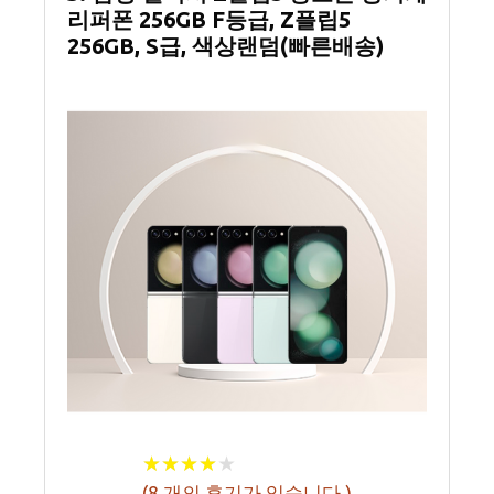
리퍼폰 256GB F등급, Z플립5
256GB, S급, 색상랜덤(빠른배송)
★
★
★
★
★
★
★
★
★
★
(
8
개의 후기가 있습니다.)