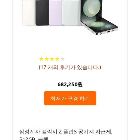
★
★
★
★
★
★
★
★
★
★
(
17
개의 후기가 있습니다.)
682,250원
최저가 구경 하기
삼성전자 갤럭시 Z 플립5 공기계 자급제,
512GB, 블랙