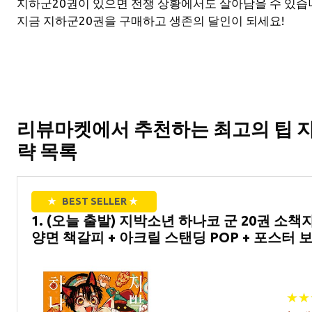
지하군20권이 있으면 전쟁 상황에서도 살아남을 수 있습
지금 지하군20권을 구매하고 생존의 달인이 되세요!
리뷰마켓에서 추천하는 최고의 팁 지
략 목록
★
BEST SELLER
★
1. (오늘 출발) 지박소년 하나코 군 20권 
양면 책갈피 + 아크릴 스탠딩 POP + 포스터 
★
★
★
★