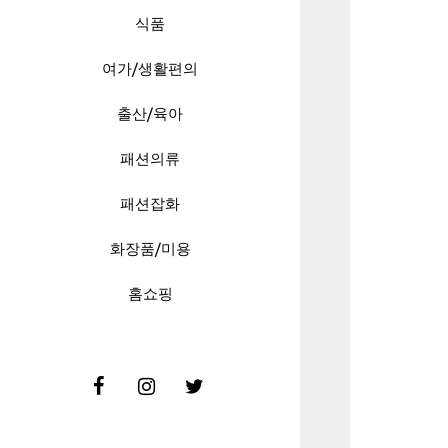
식품
여가/생활편의
출산/육아
패션의류
패션잡화
화장품/미용
홈쇼핑