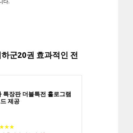
니다.
하군20권 효과적인 전
소책자 특장판 더블특전 홀로그램
보드 제공
★
★
★
★
★
★