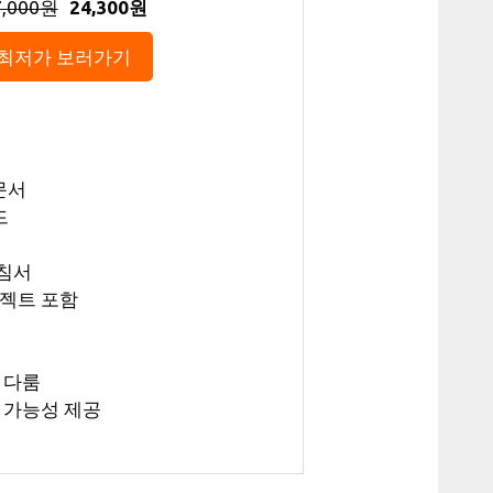
7,000원
24,300원
최저가 보러가기
입문서
드
지침서
로젝트 포함
 다룸
는 가능성 제공