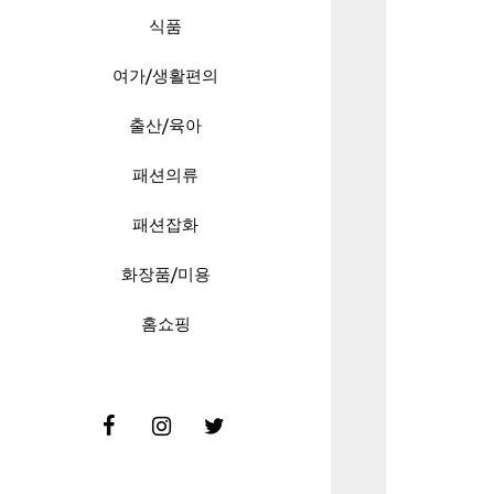
식품
여가/생활편의
출산/육아
패션의류
패션잡화
화장품/미용
홈쇼핑